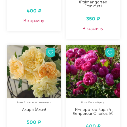
(Palmengarten
Frankfurt)
400
₽
350
₽
В корзину
В корзину
Розы Японской селекции
Розы Флорибунда
Акари (Akari)
Император Карл 4
(Empereur Charles IV)
500
₽
400
₽