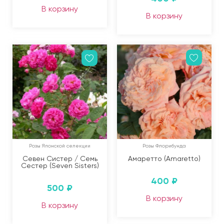
В корзину
В корзину
Розы Японской селекции
Розы Флорибунда
Севен Систер / Семь
Амаретто (Amaretto)
Сестер (Seven Sisters)
400
₽
500
₽
В корзину
В корзину