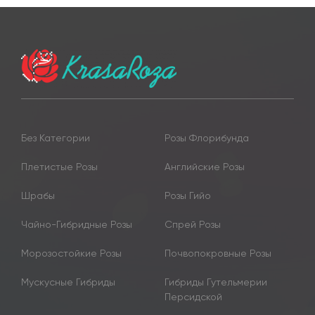
Без Категории
Розы Флорибунда
Плетистые Розы
Английские Розы
Шрабы
Розы Гийо
Чайно-Гибридные Розы
Спрей Розы
Морозостойкие Розы
Почвопокровные Розы
Мускусные Гибриды
Гибриды Гутельмерии
Персидской