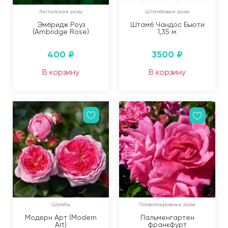
Английские розы
Штамбовые розы
Эмбридж Роуз
Штамб Чандос Бьюти
(Ambridge Rose)
1,35 м.
400
₽
3500
₽
В корзину
В корзину
Шрабы
Почвопокровные розы
Модерн Арт (Modern
Пальменгартен
Art)
франкфурт