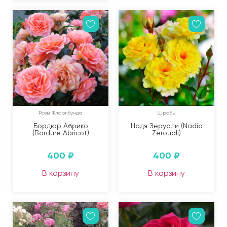
Розы Флорибунда
Шрабы
Бордюр Абрико
Надя Зеруали (Nadia
(Bordure Abricot)
Zerouali)
400
₽
400
₽
В корзину
В корзину