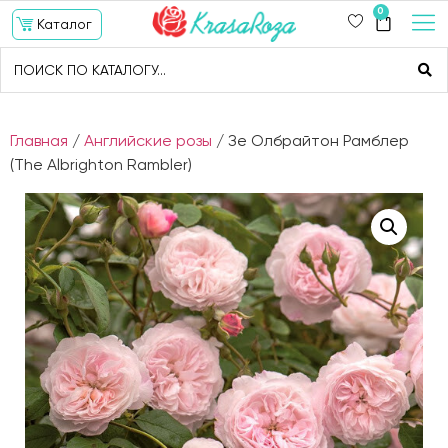
0
Каталог
Главная
/
Английские розы
/ Зе Олбрайтон Рамблер
(The Albrighton Rambler)