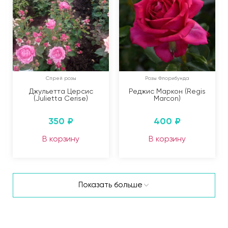
Спрей розы
Розы Флорибунда
Джульетта Церсис
Реджис Маркон (Regis
(Julietta Cerise)
Marcon)
350
₽
400
₽
В корзину
В корзину
Показать больше