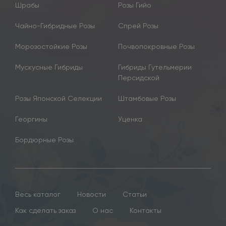
Шрабы
Розы Гийо
Чайно-Гибридные Розы
Спрей Розы
Морозостойкие Розы
Почвопокровные Розы
Мускусные Гибриды
Гибриды Гутельмерии
Персидской
Розы Японской Селекции
Штамбовые Розы
Георгины
Уценка
Бордюрные Розы
Весь каталог
Новости
Статьи
Как сделать заказ
О нас
Контакты