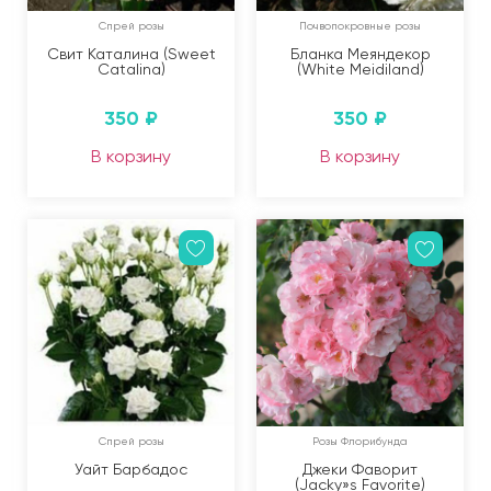
Спрей розы
Почвопокровные розы
Свит Каталина (Sweet
Бланка Меяндекор
Catalina)
(White Meidiland)
350
₽
350
₽
В корзину
В корзину
Спрей розы
Розы Флорибунда
Уайт Барбадос
Джеки Фаворит
(Jacky»s Favorite)