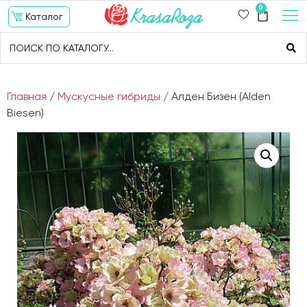
0
Каталог
Главная
/
Мускусные гибриды
/ Алден Бизен (Alden
Biesen)