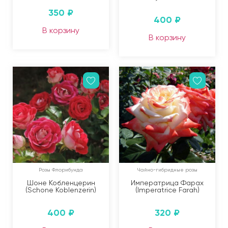
350
₽
400
₽
В корзину
В корзину
Розы Флорибунда
Чайно-гибридные розы
Шоне Кобленцерин
Императрица Фарах
(Schone Koblenzerin)
(Imperatrice Farah)
400
₽
320
₽