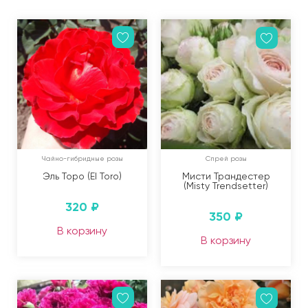
Чайно-гибридные розы
Спрей розы
Эль Торо (El Toro)
Мисти Трандестер
(Misty Trendsetter)
320
₽
350
₽
В корзину
В корзину