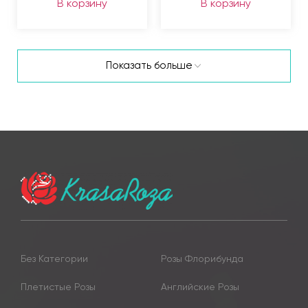
В корзину
В корзину
Показать больше
Без Категории
Розы Флорибунда
Плетистые Розы
Английские Розы