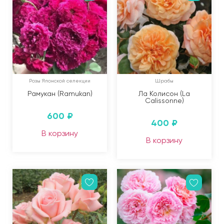
Розы Японской селекции
Шрабы
Рамукан (Ramukan)
Ла Колисон (La
Calissonne)
600
₽
400
₽
В корзину
В корзину