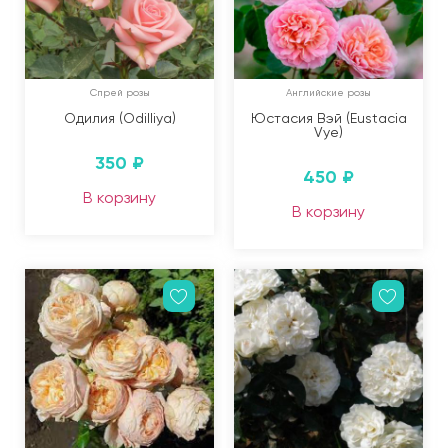
Спрей розы
Английские розы
Одилия (Odilliya)
Юстасия Вэй (Eustacia
Vye)
350
₽
450
₽
В корзину
В корзину