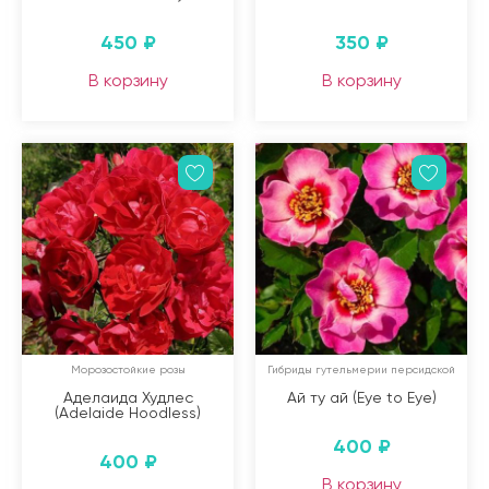
(
45
)
(
48
)
Шрабы
Штамбовые Розы
450
₽
350
₽
В корзину
В корзину
Цветение
(
63
)
(
1
)
Непрерывное
Однократное
(
428
)
Повторное
(
7
)
Почти Непрерывное
Применить
Морозостойкие розы
Гибриды гутельмерии персидской
Аделаида Худлес
Ай ту ай (Eye to Eye)
(Adelaide Hoodless)
400
₽
400
₽
В корзину