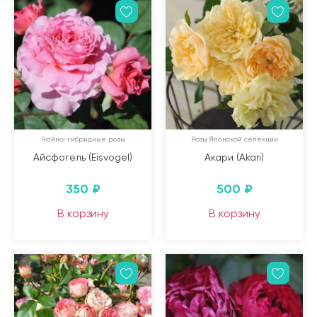
Чайно-гибридные розы
Розы Японской селекции
Айсфогель (Eisvogel)
Акари (Akari)
350
₽
500
₽
В корзину
В корзину