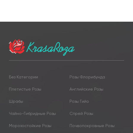
Без Категории
Розы Флорибунда
Плетистые Розы
Английские Розы
Шрабы
Розы Гийо
Чайно-Гибридные Розы
Спрей Розы
Морозостойкие Розы
Почвопокровные Розы