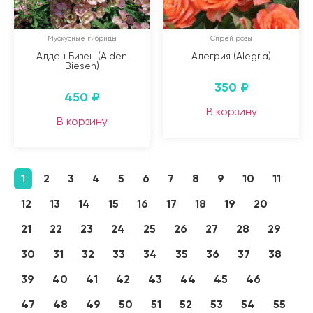
Мускусные гибриды
Спрей розы
Алден Бизен (Alden
Алегрия (Alegria)
Biesen)
350
₽
450
₽
В корзину
В корзину
1
2
3
4
5
6
7
8
9
10
11
12
13
14
15
16
17
18
19
20
21
22
23
24
25
26
27
28
29
30
31
32
33
34
35
36
37
38
39
40
41
42
43
44
45
46
47
48
49
50
51
52
53
54
55