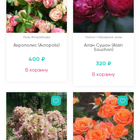
Розы Флорибунда
Чайно-гибридные розы
Акрополис (Acropolis)
Алан Сушон (Alain
Souchon)
400
₽
320
₽
В корзину
В корзину