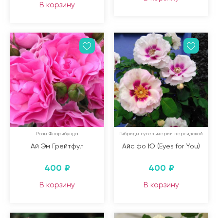
В корзину
Розы Флорибунда
Гибриды гутельмерии персидской
Ай Эм Грейтфул
Айс фо Ю (Eyes for You)
400
₽
400
₽
В корзину
В корзину