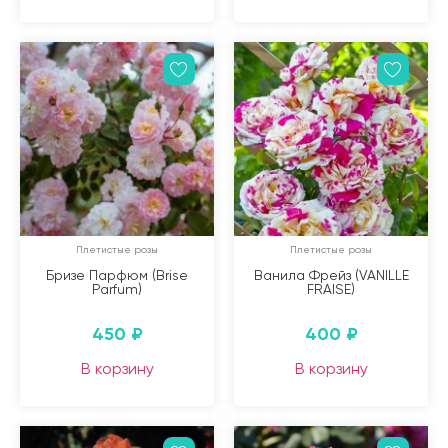
Плетистые розы
Плетистые розы
Бризе Парфюм (Brise
Ванила Фрейз (VANILLE
Parfum)
FRAISE)
450
₽
400
₽
В корзину
В корзину