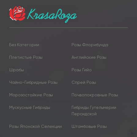
Без Категории
Розы Флорибунда
Плетистые Розы
Английские Розы
Шрабы
Розы Гийо
Чайно-Гибридные Розы
Спрей Розы
Морозостойкие Розы
Почвопокровные Розы
Мускусные Гибриды
Гибриды Гутельмерии
Персидской
Розы Японской Селекции
Штамбовые Розы