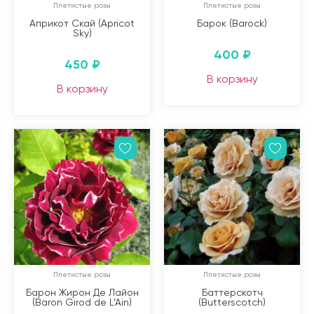
Плетистые розы
Плетистые розы
Априкот Скай (Apricot
Барок (Barock)
Sky)
400
₽
450
₽
В корзину
В корзину
Плетистые розы
Плетистые розы
Барон Жирон Де Лайон
Баттерскотч
(Baron Girod de L’Ain)
(Butterscotch)