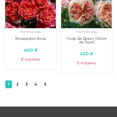
Плетистые розы
Плетистые розы
Вондерфул Волд
Глуар Де Дижон (Gloire
de Dijon)
400
₽
450
₽
В корзину
В корзину
1
2
3
4
5