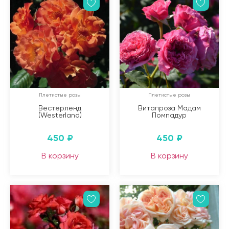
Плетистые розы
Плетистые розы
Вестерленд
Витапроза Мадам
(Westerland)
Помпадур
450
₽
450
₽
В корзину
В корзину