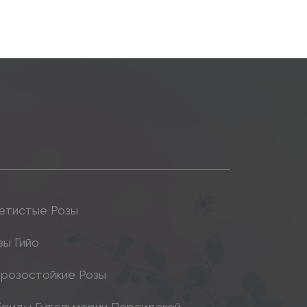
етистые Розы
зы Гийо
розостойкие Розы
бриды Гутельмерии Персидской