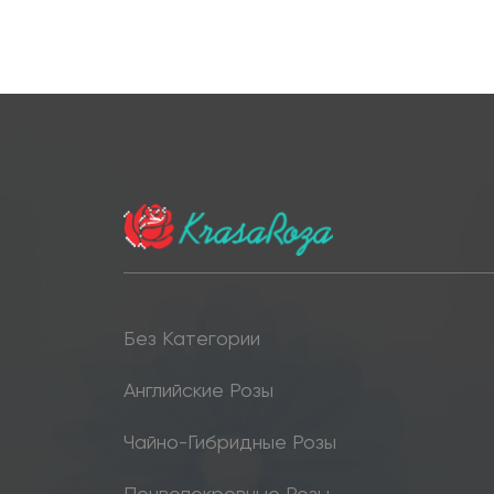
Без Категории
Английские Розы
Чайно-Гибридные Розы
Почвопокровные Розы