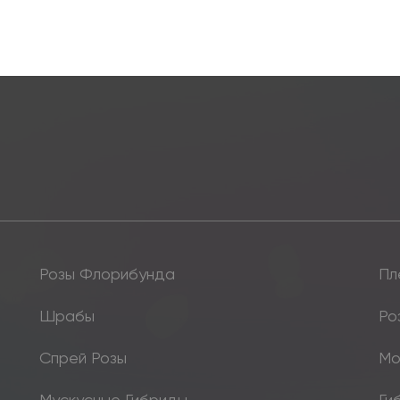
Розы Флорибунда
Пл
Шрабы
Ро
Спрей Розы
Мо
Мускусные Гибриды
Ги