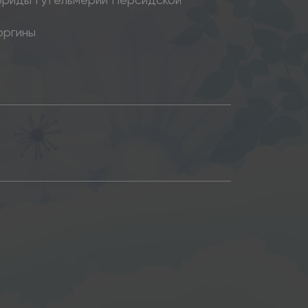
оргины