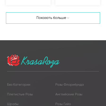
Показать больше
Без Категории
Розы Флорибунда
Плетистые Розы
Английские Розы
Шрабы
Розы Гийо