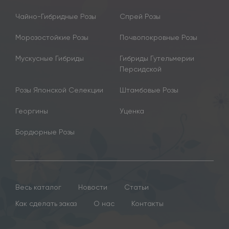
Чайно-Гибридные Розы
Спрей Розы
Морозостойкие Розы
Почвопокровные Розы
Мускусные Гибриды
Гибриды Гутельмерии
Персидской
Розы Японской Селекции
Штамбовые Розы
Георгины
Уценка
Бордюрные Розы
Весь каталог
Новости
Статьи
Как сделать заказ
О нас
Контакты