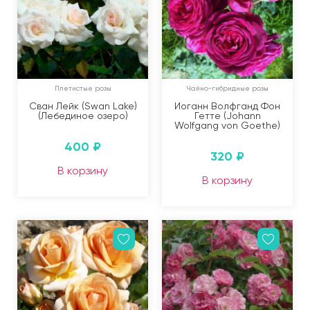
Плетистые розы
Чайно-гибридные розы
Сван Лейк (Swan Lake)
Иоганн Волфганд Фон
(Лебединое озеро)
Гетте (Johann
Wolfgang von Goethe)
400
₽
320
₽
В корзину
В корзину