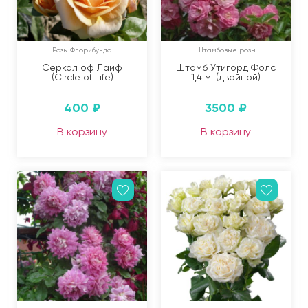
Розы Флорибунда
Штамбовые розы
Сёркал оф Лайф
Штамб Утигорд Фолс
(Circle of Life)
1,4 м. (двойной)
400
₽
3500
₽
В корзину
В корзину