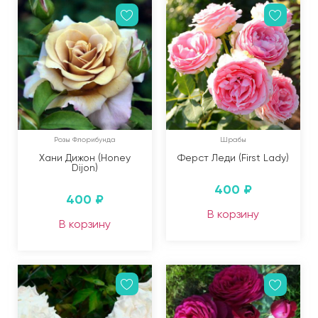
Розы Флорибунда
Шрабы
Хани Дижон (Honey
Ферст Леди (First Lady)
Dijon)
400
₽
400
₽
В корзину
В корзину