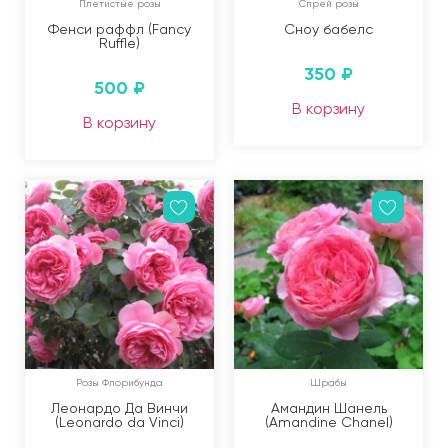
Плетистые розы
Спрей розы
Фенси раффл (Fancy
Сноу бабелс
Ruffle)
350
₽
500
₽
В корзину
В корзину
Розы Флорибунда
Шрабы
Леонардо Да Винчи
Амандин Шанель
(Leonardo da Vinci)
(Amandine Chanel)