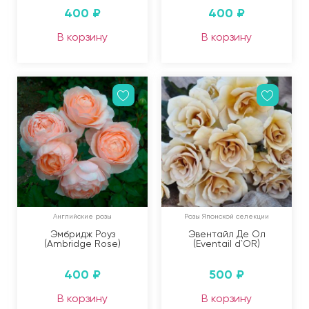
400
₽
400
₽
В корзину
В корзину
Английские розы
Розы Японской селекции
Эмбридж Роуз
Эвентайл Де Ол
(Ambridge Rose)
(Eventail d`OR)
400
₽
500
₽
В корзину
В корзину