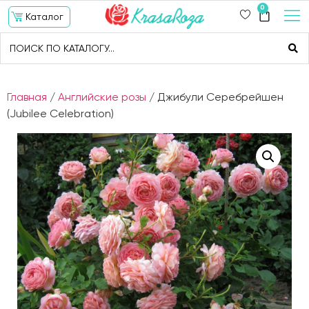
0
Каталог
Главная
/
Английские розы
/ Джибули Серебрейшен
(Jubilee Celebration)