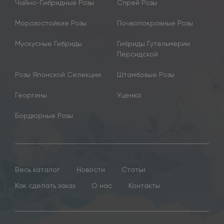
Чайно-Гибридные Розы
Спрей Розы
Морозостойкие Розы
Почвопокровные Розы
Мускусные Гибриды
Гибриды Гутельмерии
Персидской
Розы Японской Селекции
Штамбовые Розы
Георгины
Уценка
Бордюрные Розы
Весь каталог
Новости
Статьи
Как сделать заказ
О нас
Контакты