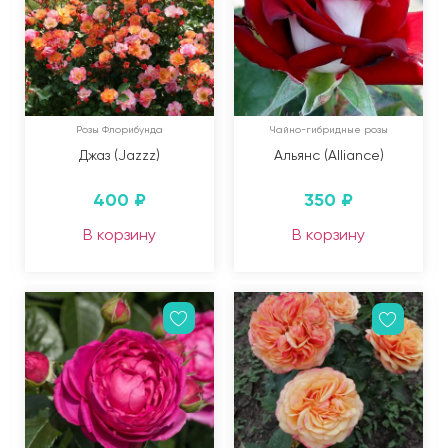
Розы Флорибунда
Чайно-гибридные розы
Джаз (Jazzz)
Альянс (Alliance)
400
₽
350
₽
В корзину
В корзину