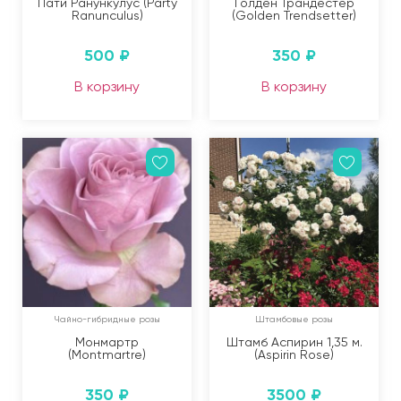
Пати Ранункулус (Party
Голден Трандестер
Ranunculus)
(Golden Trendsetter)
500
₽
350
₽
В корзину
В корзину
Чайно-гибридные розы
Штамбовые розы
Монмартр
Штамб Аспирин 1,35 м.
(Montmartre)
(Aspirin Rose)
350
₽
3500
₽