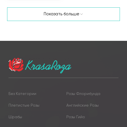
Показать больше
Без Категории
Розы Флорибунда
Плетистые Розы
Английские Розы
Шрабы
Розы Гийо