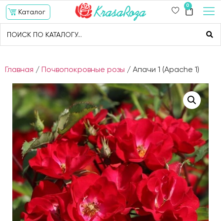
0
Каталог
Главная
/
Почвопокровные розы
/ Апачи 1 (Apache 1)