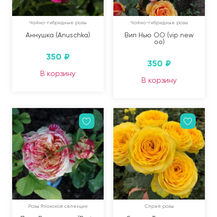
Чайно-гибридные розы
Чайно-гибридные розы
Аннушка (Anuschka)
Вип Нью ОО (vip new
oo)
350
₽
350
₽
В корзину
В корзину
Розы Японской селекции
Спрей розы