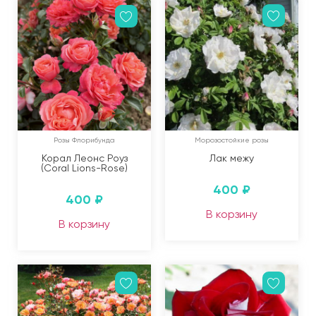
Розы Флорибунда
Морозостойкие розы
Корал Леонс Роуз
Лак межу
(Coral Lions-Rose)
400
₽
400
₽
В корзину
В корзину