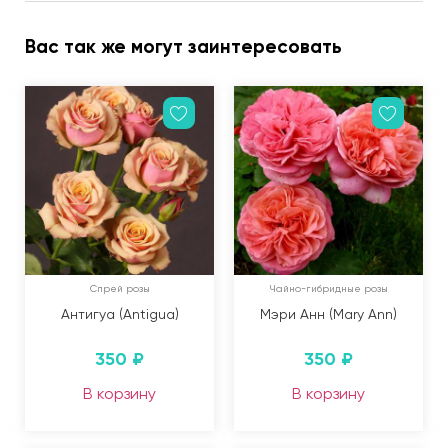
Вас так же могут заинтересовать
Спрей розы
Чайно-гибридные розы
Антигуа (Antigua)
Мэри Анн (Mary Ann)
350
₽
350
₽
В корзину
В корзину