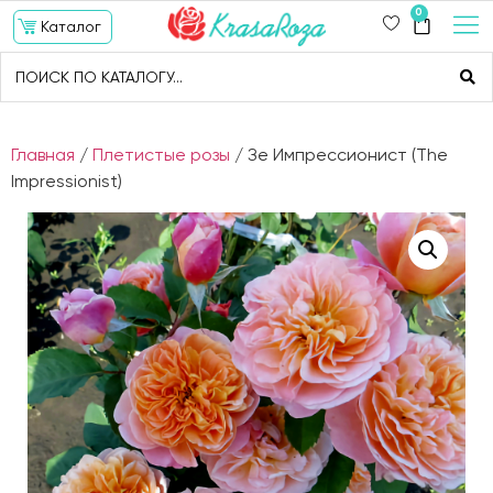
0
Каталог
Главная
/
Плетистые розы
/ Зе Импрессионист (The
Impressionist)