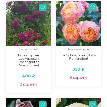
Плетистые розы
Бордюрные розы
Розенгартен
Беби Романтик (Baby
Цвайбрюкен
Romantica)
(Rosengarten
Zweibrucken)
350
₽
400
₽
В корзину
В корзину