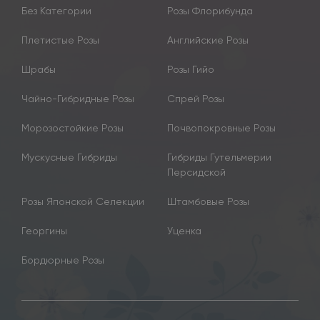
Без Категории
Розы Флорибунда
Плетистые Розы
Английские Розы
Шрабы
Розы Гийо
Чайно-Гибридные Розы
Спрей Розы
Морозостойкие Розы
Почвопокровные Розы
Мускусные Гибриды
Гибриды Гутельмерии
Персидской
Розы Японской Селекции
Штамбовые Розы
Георгины
Уценка
Бордюрные Розы