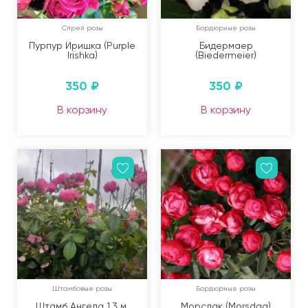
Спрей розы
Бордюрные розы
Пурпур Иришка (Purple
Бидермаер
Irishka)
(Biedermeier)
350
₽
350
₽
В корзину
В корзину
Штамбовые розы
Бордюрные розы
Штамб Ангела 1,3 м.
Морсдак (Morsdag)