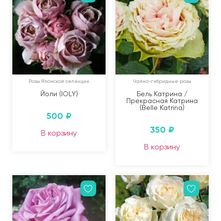
Розы Японской селекции
Чайно-гибридные розы
Йоли (IOLY)
Бель Катрина /
Прекрасная Катрина
(Belle Katrina)
500
₽
350
₽
В корзину
В корзину