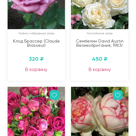
Чайно-гибридные розы
Английские розы
Клод Брассер (Claude
Сембелин David Austin
Brasseur)
Великобритания, 1983г
320
₽
450
₽
В корзину
В корзину