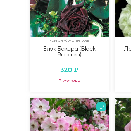
Чайно-гибридные розы
Блэк Бакара (Black
Ле
Baccara)
320
₽
В корзину