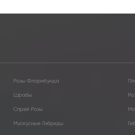
Розы Флорибунда
Пл
Шрабы
Ро
Спрей Розы
Мо
Мускусные Гибриды
Ги