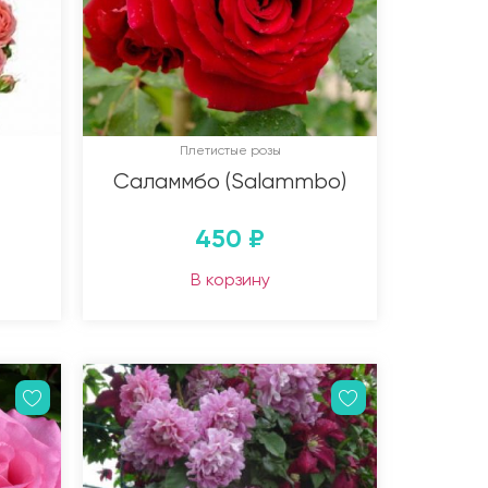
Плетистые розы
Саламмбо (Salammbo)
450
₽
В корзину