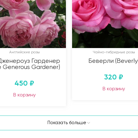
Английские розы
Чайно-гибридные розы
Дженероуз Гарденер
Беверли (Beverly
e Generous Gardener)
320
₽
450
₽
В корзину
В корзину
Показать больше