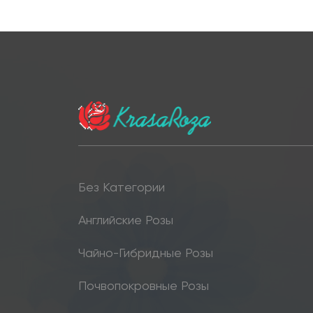
Без Категории
Английские Розы
Чайно-Гибридные Розы
Почвопокровные Розы