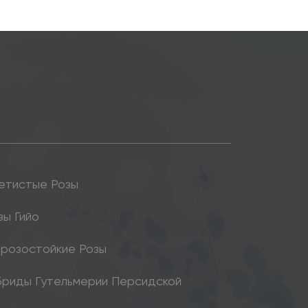
етистые Розы
зы Гийо
розостойкие Розы
бриды Гутельмерии Персидской