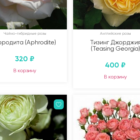
Чайно-гибридные розы
Английские розы
родита (Aphrodite)
Тизинг Джорджи
(Teasing Georgia)
320
₽
400
₽
В корзину
В корзину