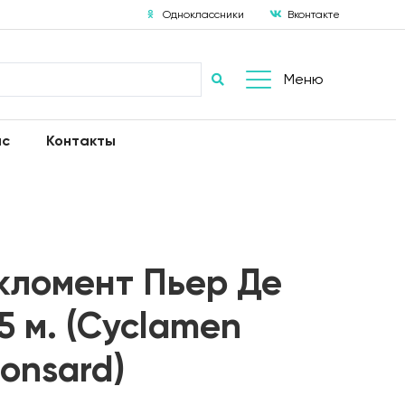
Одноклассники
Вконтакте
Меню
ас
Контакты
кломент Пьер Де
5 м. (Cyclamen
Ronsard)