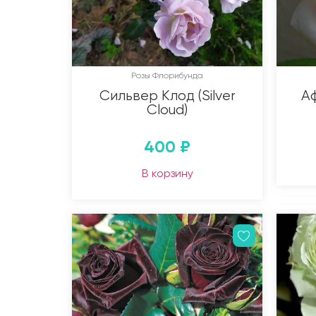
Розы Флорибунда
Сильвер Клод (Silver
Аф
Cloud)
400
₽
В корзину