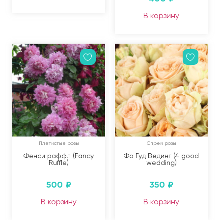
В корзину
Плетистые розы
Спрей розы
Фенси раффл (Fancy
Фо Гуд Вединг (4 good
Ruffle)
wedding)
500
₽
350
₽
В корзину
В корзину