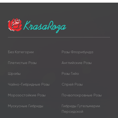
Без Категории
Розы Флорибунда
Плетистые Розы
Английские Розы
Шрабы
Розы Гийо
Чайно-Гибридные Розы
Спрей Розы
Морозостойкие Розы
Почвопокровные Розы
Мускусные Гибриды
Гибриды Гутельмерии
Персидской