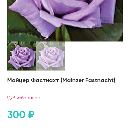
Майцер Фастнахт (Mainzer Fastnacht)
В избранное
300
₽