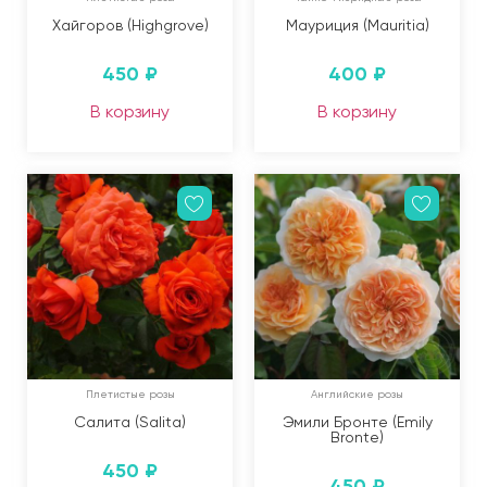
Хайгоров (Highgrove)
Мауриция (Mauritia)
450
₽
400
₽
В корзину
В корзину
Плетистые розы
Английские розы
Салита (Salita)
Эмили Бронте (Emily
Bronte)
450
₽
450
₽