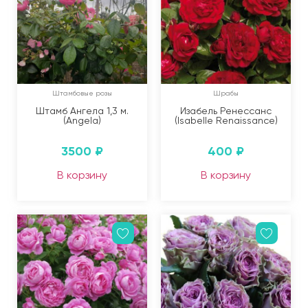
Штамбовые розы
Шрабы
Штамб Ангела 1,3 м.
Изабель Ренессанс
(Angela)
(Isabelle Renaissance)
3500
₽
400
₽
В корзину
В корзину