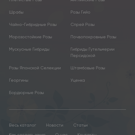
Шрабы
Розы Гийо
Чайно-Гибридные Розы
Спрей Розы
Морозостойкие Розы
Почвопокровные Розы
Мускусные Гибриды
Гибриды Гутельмерии
Персидской
Розы Японской Селекции
Штамбовые Розы
Георгины
Уценка
Бордюрные Розы
Весь каталог
Новости
Статьи
Как сделать заказ
О нас
Контакты