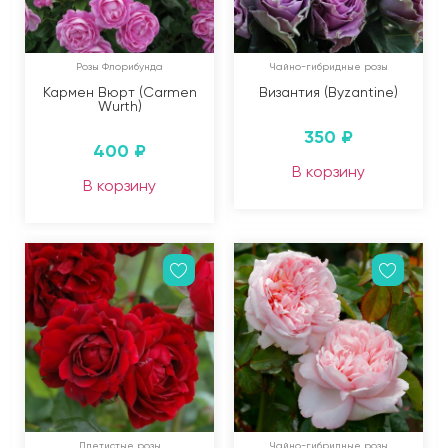
Розы Флорибунда
Чайно-гибридные розы
Кармен Вюрт (Carmen
Византия (Byzantine)
Wurth)
350
₽
400
₽
В корзину
В корзину
Плетистые розы
Чайно-гибридные розы