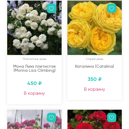
Плетистые розы
Спрей розы
Мона Лиза плетистая
Каталина (Catalina)
(Monna Lisa Climbing)
350
₽
450
₽
В корзину
В корзину