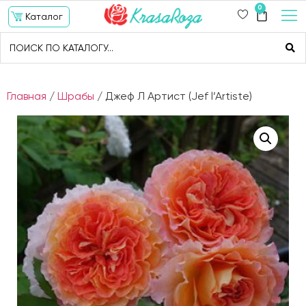
0
Каталог
Главная
/
Шрабы
/ Джеф Л Артист (Jef l’Artiste)