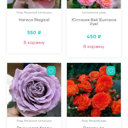
Розы Японской селекции
Английские розы
Нагиса (Nagisa)
Юстасия Вэй (Eustacia
Vye)
550
₽
450
₽
В корзину
В корзину
Розы Японской селекции
Розы Флорибунда