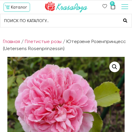
0
Каталог
Главная
/
Плетистые розы
/ Ютерзене Розенпринцесс
(Uetersens Rosenprinzessin)