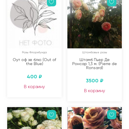
Розы Флорибунда
Штамбовые розы
Оут оф зе блю (Out of
Штамб Пьер Де
the Blue)
Ронсар 1,3 м. (Pierre de
Ronsard)
400
₽
3500
₽
В корзину
В корзину