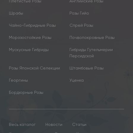
Плетистые Розы
Английские Розы
Шрабы
Розы Гийо
Чайно-Гибридные Розы
Спрей Розы
Морозостойкие Розы
Почвопокровные Розы
Мускусные Гибриды
Гибриды Гутельмерии
Персидской
Розы Японской Селекции
Штамбовые Розы
Георгины
Уценка
Бордюрные Розы
Весь каталог
Новости
Статьи