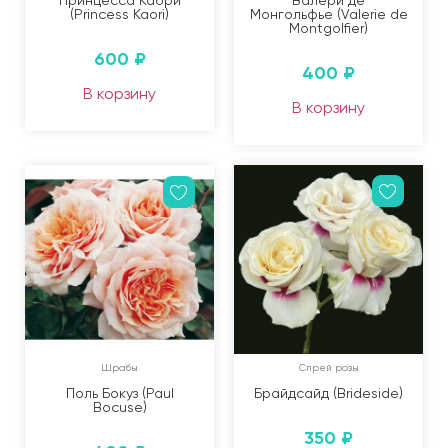
Принцесса Каори
Валери де
(Princess Kaori)
Монгольфье (Valerie de
Montgolfier)
600
₽
400
₽
В корзину
В корзину
Шрабы
Спрей розы
Поль Бокуз (Paul
Брайдсайд (Brideside)
Bocuse)
350
₽