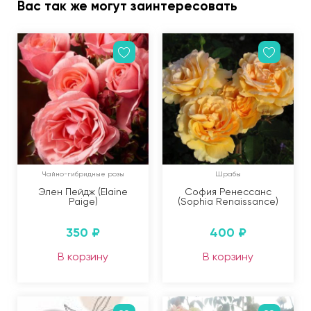
Вас так же могут заинтересовать
Чайно-гибридные розы
Шрабы
Элен Пейдж (Elaine
София Ренессанс
Paige)
(Sophia Renaissance)
350
₽
400
₽
В корзину
В корзину