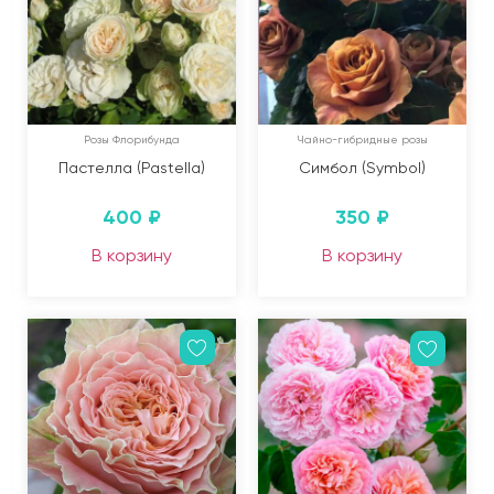
Розы Флорибунда
Чайно-гибридные розы
Пастелла (Pastella)
Симбол (Symbol)
400
₽
350
₽
В корзину
В корзину