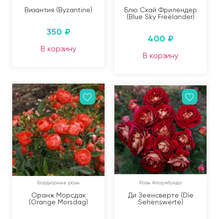
Византия (Byzantine)
Блю Скай Фрилендер
(Blue Sky Freelander)
350
₽
400
₽
В корзину
В корзину
Бордюрные розы
Розы Флорибунда
Оранж Морсдак
Ди Зеенсверте (Die
(Orange Morsdag)
Sehenswerte)