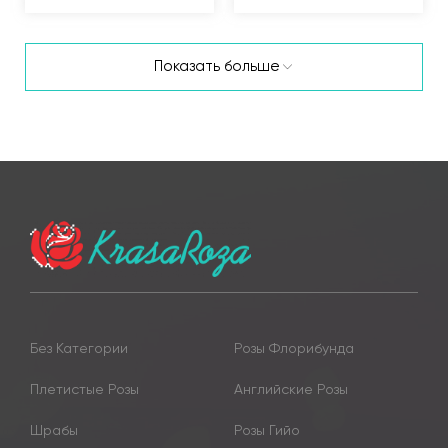
Показать больше
Без Категории
Розы Флорибунда
Плетистые Розы
Английские Розы
Шрабы
Розы Гийо