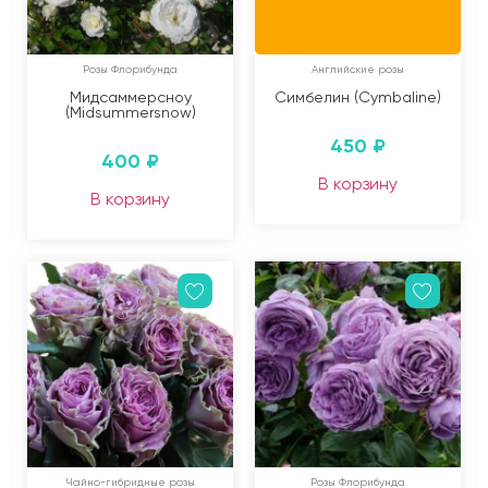
Розы Флорибунда
Английские розы
Мидсаммерсноу
Симбелин (Cymbaline)
(Midsummersnow)
450
₽
400
₽
В корзину
В корзину
Чайно-гибридные розы
Розы Флорибунда