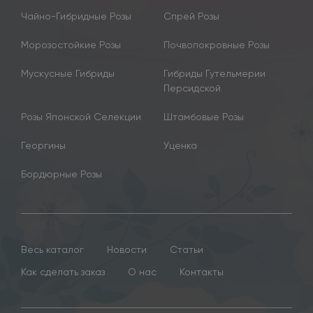
Чайно-Гибридные Розы
Спрей Розы
Морозостойкие Розы
Почвопокровные Розы
Мускусные Гибриды
Гибриды Гутельмерии
Персидской
Розы Японской Селекции
Штамбовые Розы
Георгины
Уценка
Бордюрные Розы
Весь каталог
Новости
Статьи
Как сделать заказ
О нас
Контакты