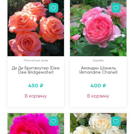
Плетистые розы
Шрабы
Ди Ди Бритжоутер (Dee
Амандин Шанель
Dee Bridgewater)
(Amandine Chanel)
450
₽
400
₽
В корзину
В корзину