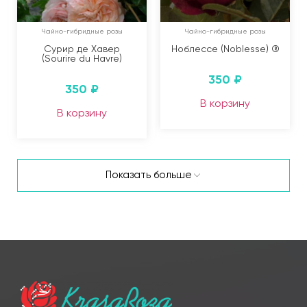
Чайно-гибридные розы
Чайно-гибридные розы
Сурир де Хавер
Ноблессе (Noblesse) ®
(Sourire du Havre)
350
₽
350
₽
В корзину
В корзину
Показать больше