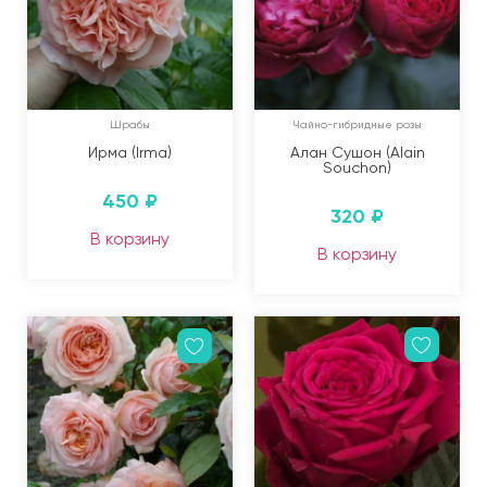
Шрабы
Чайно-гибридные розы
Ирма (Irma)
Алан Сушон (Alain
Souchon)
450
₽
320
₽
В корзину
В корзину