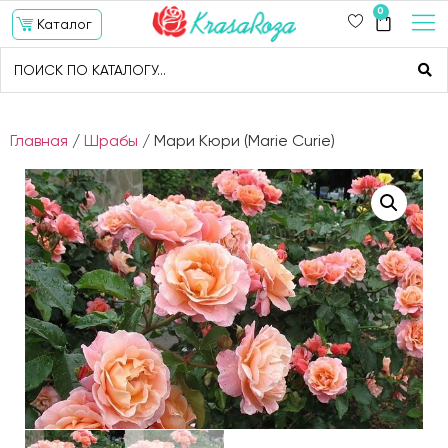
0
Каталог
Главная
/
Шрабы
/ Мари Кюри (Marie Curie)