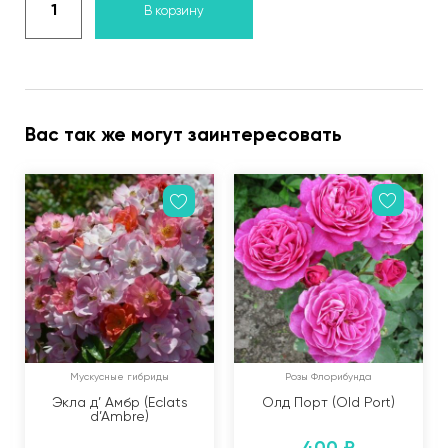
В корзину
Вас так же могут заинтересовать
Мускусные гибриды
Розы Флорибунда
Экла д’ Амбр (Eclats
Олд Порт (Old Port)
d’Ambre)
400
₽