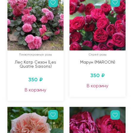
Почвопокровные розы
Спрей розы
Лес Катр Сезон (Les
Марун (MAROON)
Quatre Saisons)
350
₽
350
₽
В корзину
В корзину