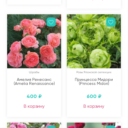
Шрабы
Розы Японской селекции
Амелия Ренесанс
Принцесса Мидори
(Amelia Renaissance)
(Princess Midori)
400
₽
600
₽
В корзину
В корзину