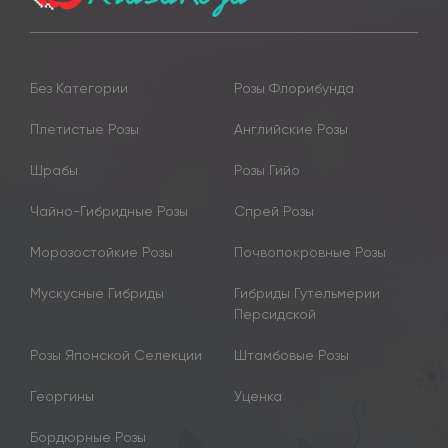
Без Категории
Розы Флорибунда
Плетистые Розы
Английские Розы
Шрабы
Розы Гийо
Чайно-Гибридные Розы
Спрей Розы
Морозостойкие Розы
Почвопокровные Розы
Мускусные Гибриды
Гибриды Гутельмерии
Персидской
Розы Японской Селекции
Штамбовые Розы
Георгины
Уценка
Бордюрные Розы