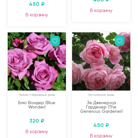
450
₽
В корзину
В корзину
Чайно-гибридные розы
Английские розы
Блю Вондер (Blue
Зе Дженероуз
Wonder)
Гарденер (The
Generous Gardener)
320
₽
450
₽
В корзину
В корзину