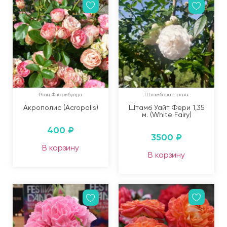
Розы Флорибунда
Штамбовые розы
Акрополис (Acropolis)
Штамб Уайт Фери 1,35
м. (White Fairy)
400
₽
3500
₽
В корзину
В корзину