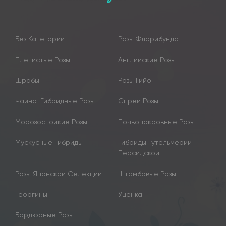
Без Категории
Розы Флорибунда
Плетистые Розы
Английские Розы
Шрабы
Розы Гийо
Чайно-Гибридные Розы
Спрей Розы
Морозостойкие Розы
Почвопокровные Розы
Мускусные Гибриды
Гибриды Гутельмерии
Персидской
Розы Японской Селекции
Штамбовые Розы
Георгины
Уценка
Бордюрные Розы