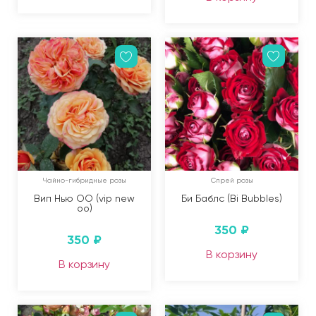
Чайно-гибридные розы
Спрей розы
Вип Нью ОО (vip new
Би Баблс (Bi Bubbles)
oo)
350
₽
350
₽
В корзину
В корзину