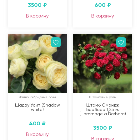
3500
₽
600
₽
В корзину
В корзину
Чайно-гибридные розы
Штамбовые розы
Шадау Уайт (Shadow
Штамб Омандж
white)
Барбара 1,25 м.
(Hommage a Barbara)
400
₽
3500
₽
В корзину
В корзину