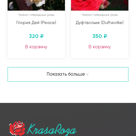
Чайно-гибридные розы
Чайно-гибридные розы
Глория Дей (Peace)
Дуфтвольке (Duftwolke)
320
₽
350
₽
В корзину
В корзину
Показать больше