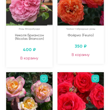
Розы Флорибунда
Чайно-гибридные розы
Николя Бриансон
Фойрио (Feurio)
(Nicolas Briancon)
350
₽
400
₽
В корзину
В корзину