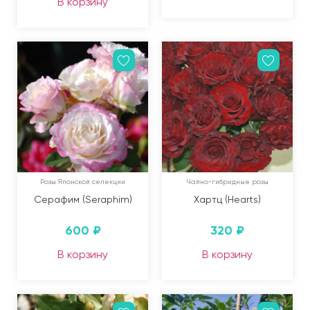
В корзину
Розы Японской селекции
Чайно-гибридные розы
Серафим (Seraphim)
Хартц (Hearts)
600
₽
320
₽
В корзину
В корзину