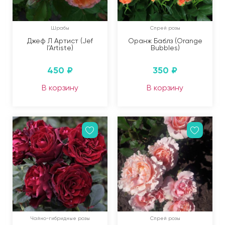
Шрабы
Спрей розы
Джеф Л Артист (Jef
Оранж Баблз (Orange
l’Artiste)
Bubbles)
450
₽
350
₽
В корзину
В корзину
Чайно-гибридные розы
Спрей розы