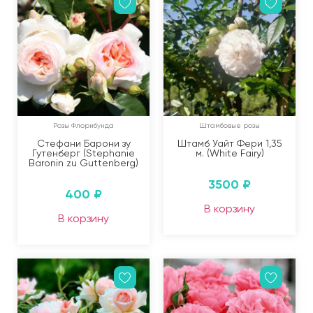
Розы Флорибунда
Штамбовые розы
Стефани Барони зу
Штамб Уайт Фери 1,35
Гутенберг (Stephanie
м. (White Fairy)
Baronin zu Guttenberg)
3500
₽
400
₽
В корзину
В корзину