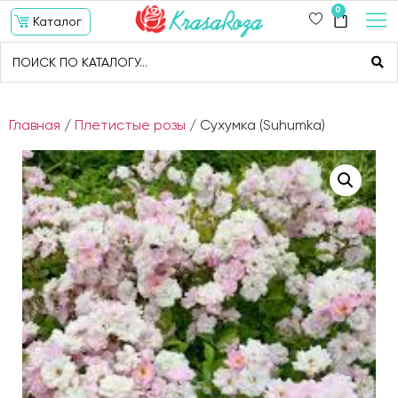
0
Каталог
Главная
/
Плетистые розы
/ Сухумка (Suhumka)