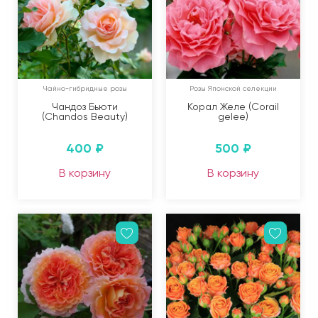
Чайно-гибридные розы
Розы Японской селекции
Чандоз Бьюти
Корал Желе (Corail
(Chandos Beauty)
gelee)
400
₽
500
₽
В корзину
В корзину