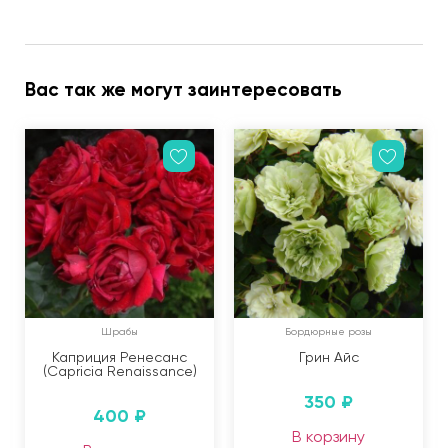
Вас так же могут заинтересовать
Шрабы
Бордюрные розы
Каприция Ренесанс
Грин Айс
(Capricia Renaissance)
350
₽
400
₽
В корзину