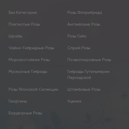
Без Категории
Розы Флорибунда
Плетистые Розы
Английские Розы
Шрабы
Розы Гийо
Чайно-Гибридные Розы
Спрей Розы
Морозостойкие Розы
Почвопокровные Розы
Мускусные Гибриды
Гибриды Гутельмерии
Персидской
Розы Японской Селекции
Штамбовые Розы
Георгины
Уценка
Бордюрные Розы