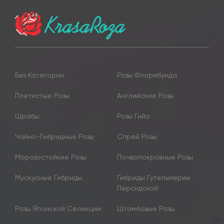
Без Категории
Розы Флорибунда
Плетистые Розы
Английские Розы
Шрабы
Розы Гийо
Чайно-Гибридные Розы
Спрей Розы
Морозостойкие Розы
Почвопокровные Розы
Мускусные Гибриды
Гибриды Гутельмерии
Персидской
Розы Японской Селекции
Штамбовые Розы