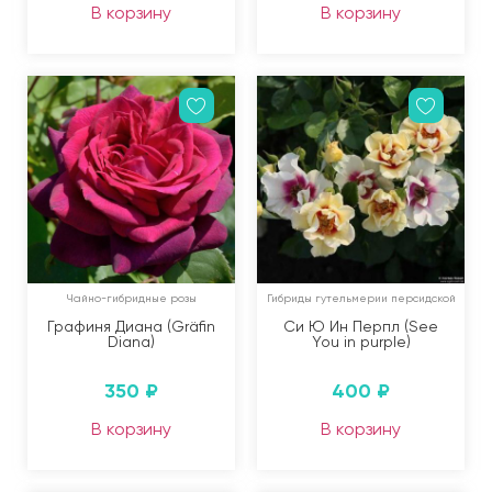
В корзину
В корзину
Чайно-гибридные розы
Гибриды гутельмерии персидской
Графиня Диана (Gräfin
Си Ю Ин Перпл (See
Diana)
You in purple)
350
₽
400
₽
В корзину
В корзину