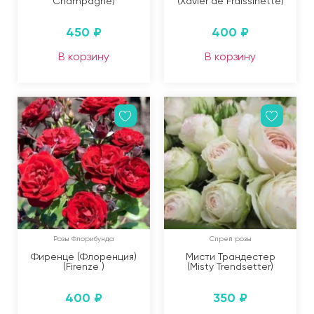
Champagne)
(Xavier de Fraissinette)
450
₽
400
₽
В корзину
В корзину
Розы Флорибунда
Спрей розы
Фиренце (Флоренция)
Мисти Трандестер
(Firenze )
(Misty Trendsetter)
400
₽
350
₽