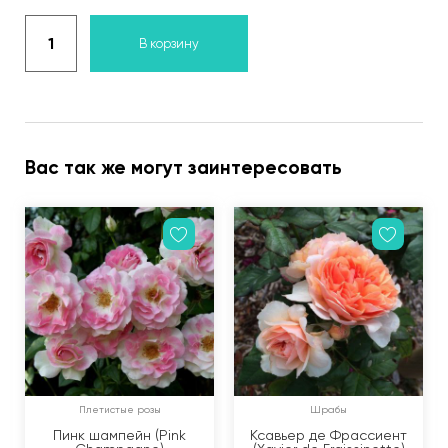
В корзину
Вас так же могут заинтересовать
Плетистые розы
Шрабы
Пинк шампейн (Pink
Ксавьер де Фрассиент