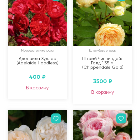
Морозостойкие розы
Штамбовые розы
Аделаида Худлес
Штамб Чиппиндейл
(Adelaide Hoodless)
Голд 1,35 м.
(Chippendale Gold)
400
₽
3500
₽
В корзину
В корзину