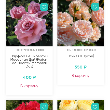
Чайно-гибридные розы
Розы Японской селекции
Парфюм Де Либерти /
Психея (Psyche)
Месориал Дей (Parfum
de Liberté/ Memorial
Day)
550
₽
В корзину
400
₽
В корзину