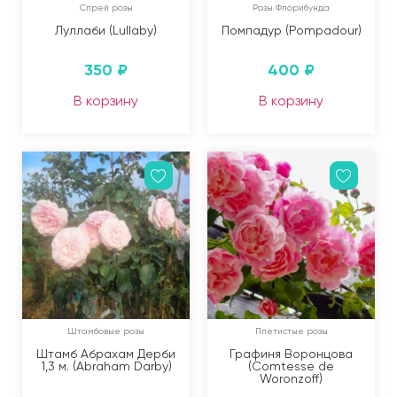
Спрей розы
Розы Флорибунда
Луллаби (Lullaby)
Помпадур (Pompadour)
350
₽
400
₽
В корзину
В корзину
Штамбовые розы
Плетистые розы
Штамб Абрахам Дерби
Графиня Воронцова
1,3 м. (Abraham Darby)
(Comtesse de
Woronzoff)