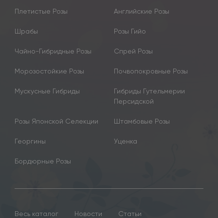
Плетистые Розы
Английские Розы
Шрабы
Розы Гийо
Чайно-Гибридные Розы
Спрей Розы
Морозостойкие Розы
Почвопокровные Розы
Мускусные Гибриды
Гибриды Гутельмерии
Персидской
Розы Японской Селекции
Штамбовые Розы
Георгины
Уценка
Бордюрные Розы
Весь каталог
Новости
Статьи