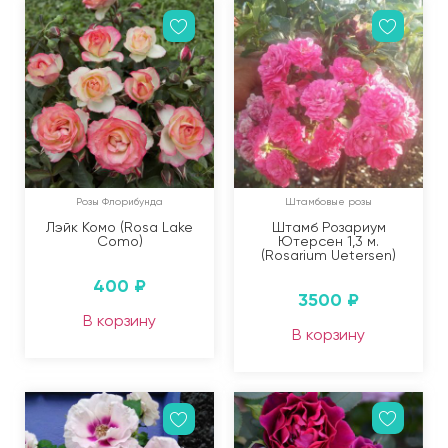
Розы Флорибунда
Штамбовые розы
Лэйк Комо (Rosa Lake
Штамб Розариум
Como)
Ютерсен 1,3 м.
(Rosarium Uetersen)
400
₽
3500
₽
В корзину
В корзину