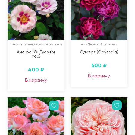
Гибриды гутельмерии персидской
Розы Японской селекции
Айс фо Ю (Eyes for
Одисея (Odysseia)
You)
500
₽
400
₽
В корзину
В корзину