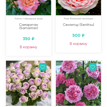
Чайно-гибридные розы
Розы Японской селекции
Самаритан
Сенлитцу (Senlitsu)
(Samaritan)
500
₽
350
₽
В корзину
В корзину