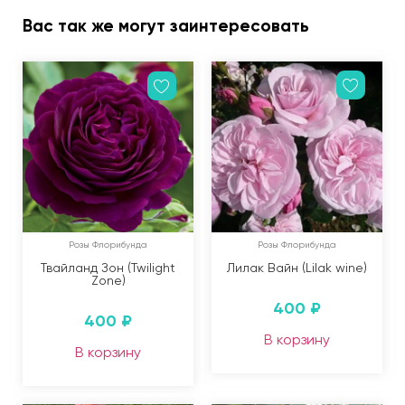
Вас так же могут заинтересовать
Розы Флорибунда
Розы Флорибунда
Твайланд Зон (Twilight
Лилак Вайн (Lilak wine)
Zone)
400
₽
400
₽
В корзину
В корзину