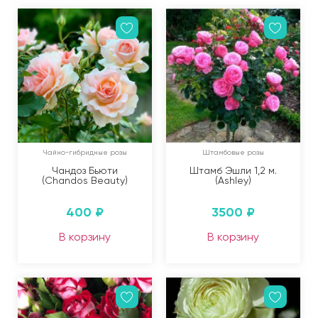
Чайно-гибридные розы
Штамбовые розы
Чандоз Бьюти
Штамб Эшли 1,2 м.
(Chandos Beauty)
(Ashley)
400
₽
3500
₽
В корзину
В корзину