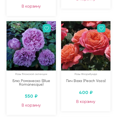
В корзину
Розы Японской селекции
Розы Флорибунда
Блю Романеско (Blue
Пич Ваза (Peach Vaza)
Romanesque)
400
₽
550
₽
В корзину
В корзину