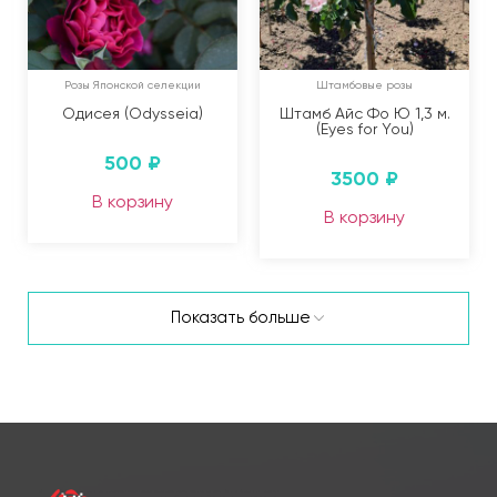
Розы Японской селекции
Штамбовые розы
Одисея (Odysseia)
Штамб Айс Фо Ю 1,3 м.
(Eyes for You)
500
₽
3500
₽
В корзину
В корзину
Показать больше