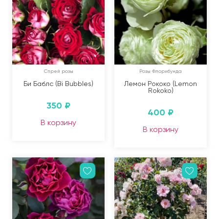
Спрей розы
Розы Флорибунда
Би Баблс (Bi Bubbles)
Лемон Рококо (Lemon
Rokoko)
350
₽
400
₽
В корзину
В корзину