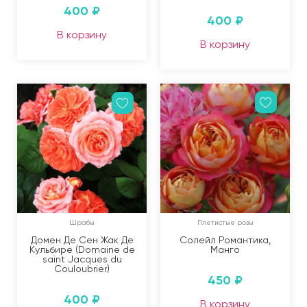
400
₽
400
₽
В корзину
В корзину
Шрабы
Плетистые розы
Домен Де Сен Жак Де
Солейл Романтика,
Кульбире (Domaine de
Манго
saint Jacques du
Couloubrier)
450
₽
400
₽
В корзину