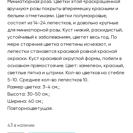
Миниатюрная роза. Цветки этой «раскрашенной
вручную» розы покрыты вперемешку красными и
белыми отметинами. Цветки полумахровые,
состоят из 14-24 лепестков, и довольно крупные
для миниатюрной розы. Куст низкий, раскидистый,
устойчивый к заболеваниям, цветет весь год. По
мере старения цветка отметины исчезают, и
лепестки становятся красивой ровной красной
окраски. Куст красивой округлой формы, побеги в
основном прямостоячие. Цвет: хамелеон, красный,
светлые пятна и штрихи. Кол-во цветков на стебле
5-10. Среднее кол-во лепестков 10.
Размер цветка: 3-4 см.;
Высота: 30-50 см.;
Ширина: 40 см.;
Повторноцветущая.
43 в наличии