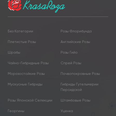
Без Категории
Розы Флорибунда
Плетистые Розы
Английские Розы
Шрабы
Розы Гийо
Чайно-Гибридные Розы
Спрей Розы
Морозостойкие Розы
Почвопокровные Розы
Мускусные Гибриды
Гибриды Гутельмерии
Персидской
Розы Японской Селекции
Штамбовые Розы
Георгины
Уценка