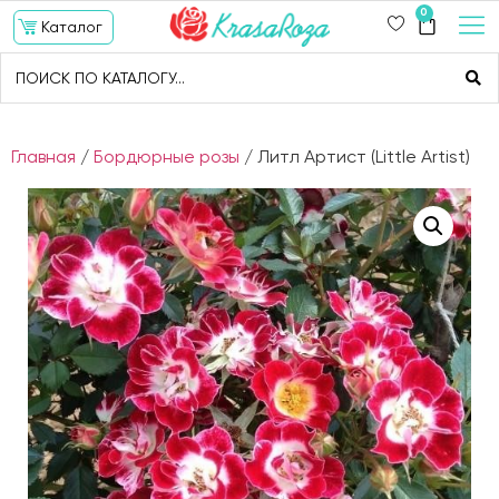
0
Каталог
Главная
/
Бордюрные розы
/ Литл Артист (Little Artist)