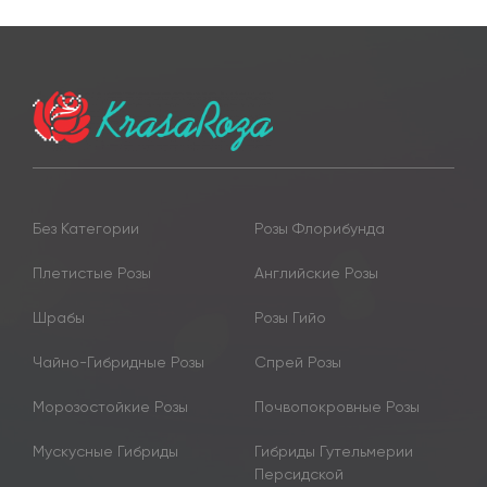
Без Категории
Розы Флорибунда
Плетистые Розы
Английские Розы
Шрабы
Розы Гийо
Чайно-Гибридные Розы
Спрей Розы
Морозостойкие Розы
Почвопокровные Розы
Мускусные Гибриды
Гибриды Гутельмерии
Персидской