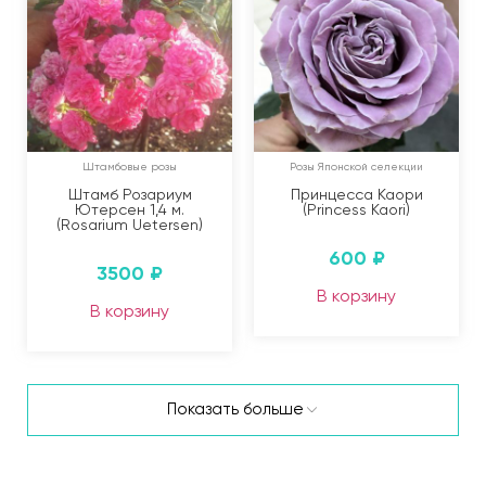
Штамбовые розы
Розы Японской селекции
Штамб Розариум
Принцесса Каори
Ютерсен 1,4 м.
(Princess Kaori)
(Rosarium Uetersen)
600
₽
3500
₽
В корзину
В корзину
Показать больше