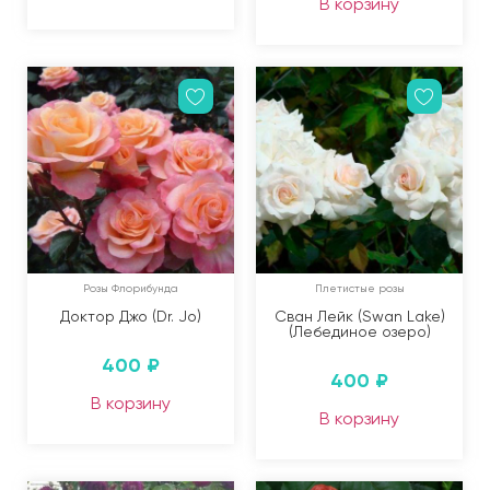
В корзину
Розы Флорибунда
Плетистые розы
Доктор Джо (Dr. Jo)
Сван Лейк (Swan Lake)
(Лебединое озеро)
400
₽
400
₽
В корзину
В корзину