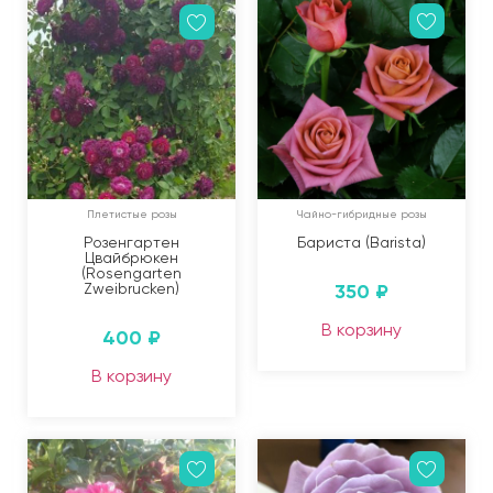
Плетистые розы
Чайно-гибридные розы
Розенгартен
Бариста (Barista)
Цвайбрюкен
(Rosengarten
Zweibrucken)
350
₽
В корзину
400
₽
В корзину