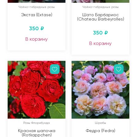
Чайно-гибридные розы
Чайно-гибридные розы
Экстаз (Extase)
Шато Барбариос
(Chateau Barbeyrolles)
350
₽
350
₽
В корзину
В корзину
Розы Флорибунда
Шрабы
Красная шапочка
Федра (Fedra)
(Rotkappchen)