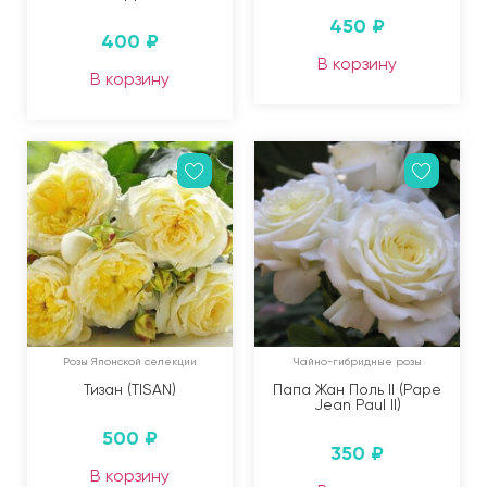
450
₽
400
₽
В корзину
В корзину
Розы Японской селекции
Чайно-гибридные розы
Тизан (TISAN)
Папа Жан Поль II (Pape
Jean Paul II)
500
₽
350
₽
В корзину