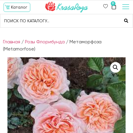
0
Каталог
Главная
/
Розы Флорибунда
/ Метаморфоза
(Metamorfose)