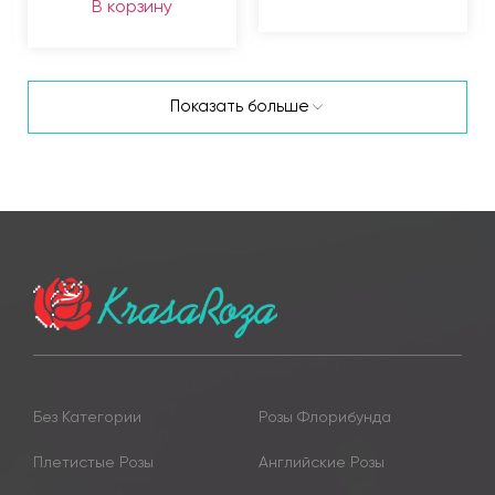
В корзину
Показать больше
Без Категории
Розы Флорибунда
Плетистые Розы
Английские Розы