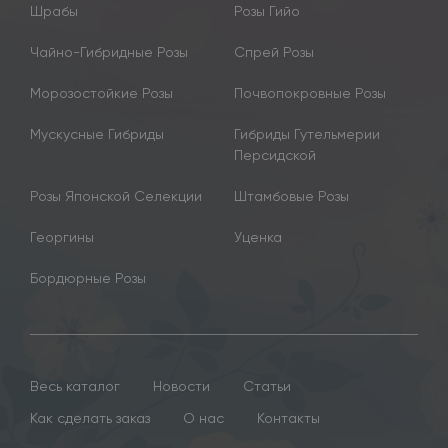
Шрабы
Розы Гийо
Чайно-Гибридные Розы
Спрей Розы
Морозостойкие Розы
Почвопокровные Розы
Мускусные Гибриды
Гибриды Гутельмерии
Персидской
Розы Японской Селекции
Штамбовые Розы
Георгины
Уценка
Бордюрные Розы
Весь каталог
Новости
Статьи
Как сделать заказ
О нас
Контакты