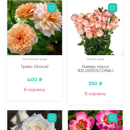
Английские розы
Спрей розы
Грейс (Grace)
Кайзер корол
(KEIJZER0SCORAL)
400
₽
350
₽
В корзину
В корзину