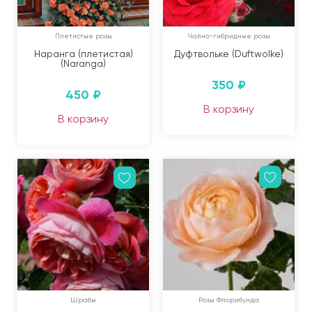
Плетистые розы
Чайно-гибридные розы
Наранга (плетистая)
Дуфтвольке (Duftwolke)
(Naranga)
350
₽
450
₽
В корзину
В корзину
Шрабы
Розы Флорибунда