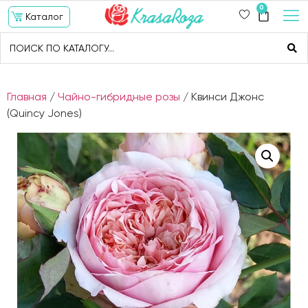
0
Каталог
Главная
/
Чайно-гибридные розы
/ Квинси Джонс
(Quincy Jones)