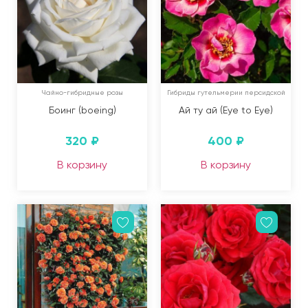
Чайно-гибридные розы
Гибриды гутельмерии персидской
Боинг (boeing)
Ай ту ай (Eye to Eye)
320
₽
400
₽
В корзину
В корзину