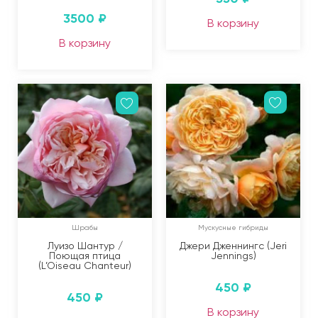
3500
₽
В корзину
В корзину
Шрабы
Мускусные гибриды
Луизо Шантур /
Джери Дженнингс (Jeri
Поющая птица
Jennings)
(L’Oiseau Chanteur)
450
₽
450
₽
В корзину