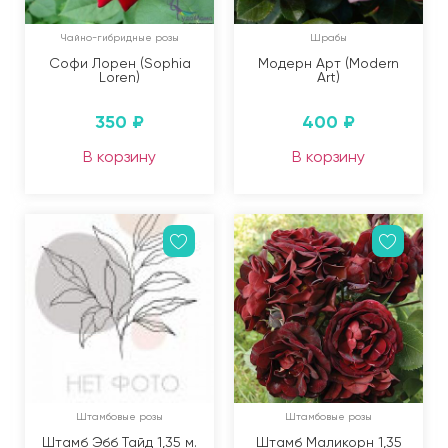
Чайно-гибридные розы
Шрабы
Софи Лорен (Sophia
Модерн Арт (Modern
Loren)
Art)
350
₽
400
₽
В корзину
В корзину
Штамбовые розы
Штамбовые розы
Штамб Эбб Тайд 1,35 м.
Штамб Маликорн 1,35