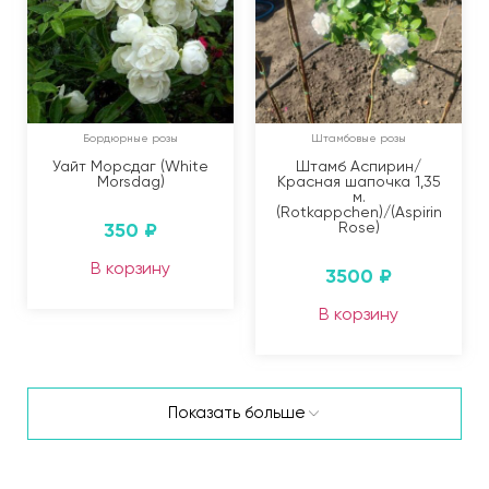
Бордюрные розы
Штамбовые розы
Уайт Морсдаг (White
Штамб Аспирин/
Morsdag)
Красная шапочка 1,35
м.
(Rotkappchen)/(Aspirin
350
₽
Rose)
В корзину
3500
₽
В корзину
Показать больше