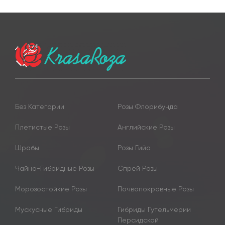
Без Категории
Розы Флорибунда
Плетистые Розы
Английские Розы
Шрабы
Розы Гийо
Чайно-Гибридные Розы
Спрей Розы
Морозостойкие Розы
Почвопокровные Розы
Мускусные Гибриды
Гибриды Гутельмерии
Персидской