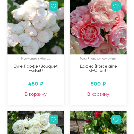
Мускусные гибриды
Розы Японской селекции
Буке Парфе (Bouquet
Дафна (Porcelaine
Parfait)
d»Orient)
450
₽
500
₽
В корзину
В корзину