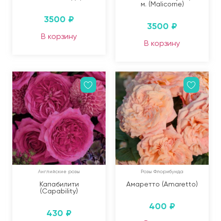
м. (Malicorne)
3500
₽
3500
₽
В корзину
В корзину
Английские розы
Розы Флорибунда
Капабилити
Амаретто (Amaretto)
(Capability)
400
₽
430
₽