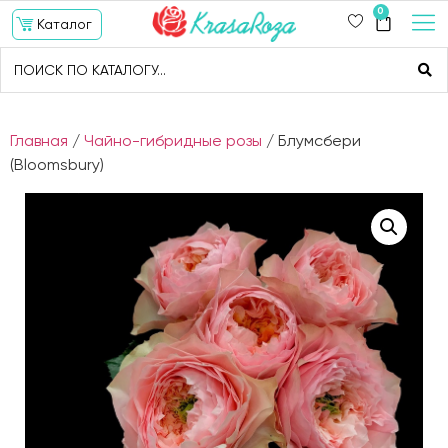
0
Каталог
Главная
/
Чайно-гибридные розы
/ Блумсбери
(Bloomsbury)