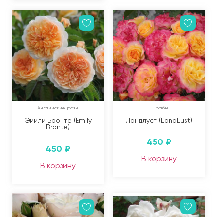
Английские розы
Шрабы
Эмили Бронте (Emily
Ландлуст (LandLust)
Bronte)
450
₽
450
₽
В корзину
В корзину