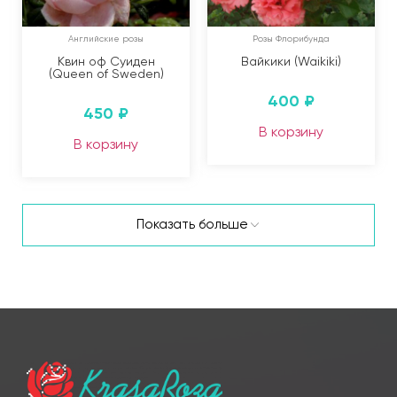
Английские розы
Розы Флорибунда
Квин оф Суиден
Вайкики (Waikiki)
(Queen of Sweden)
400
₽
450
₽
В корзину
В корзину
Показать больше