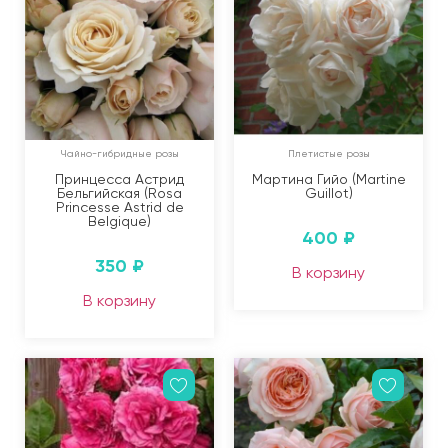
Чайно-гибридные розы
Плетистые розы
Принцесса Астрид
Мартина Гийо (Martine
Бельгийская (Rosa
Guillot)
Princesse Astrid de
Belgique)
400
₽
350
₽
В корзину
В корзину