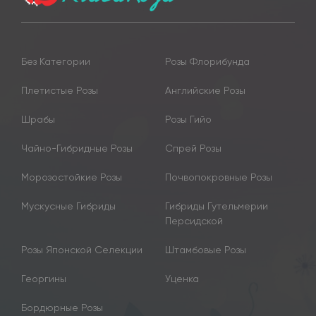
Без Категории
Розы Флорибунда
Плетистые Розы
Английские Розы
Шрабы
Розы Гийо
Чайно-Гибридные Розы
Спрей Розы
Морозостойкие Розы
Почвопокровные Розы
Мускусные Гибриды
Гибриды Гутельмерии
Персидской
Розы Японской Селекции
Штамбовые Розы
Георгины
Уценка
Бордюрные Розы