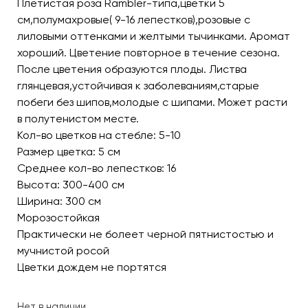
Плетистая роза Rambler-типа,цветки 5
см,полумахровые( 9-16 лепестков),розовые с
лиловыми оттенками и желтыми тычинками. Аромат
хороший. Цветение повторное в течение сезона.
После цветения образуются плоды. Листва
глянцевая,устойчивая к заболеваниям,старые
побеги без шипов,молодые с шипами. Может расти
в полутенистом месте.
Кол-во цветков на стебле: 5-10
Размер цветка: 5 см
Среднее кол-во лепестков: 16
Высота: 300-400 см
Ширина: 300 см
Морозостойкая
Практически не болеет черной пятнистостью и
мучнистой росой
Цветки дождем не портятся
Нет в наличии