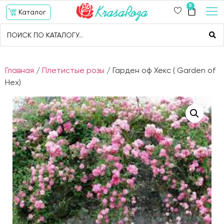
0
Каталог
Главная
/
Плетистые розы
/ Гарден оф Хекс ( Garden of
Hex)