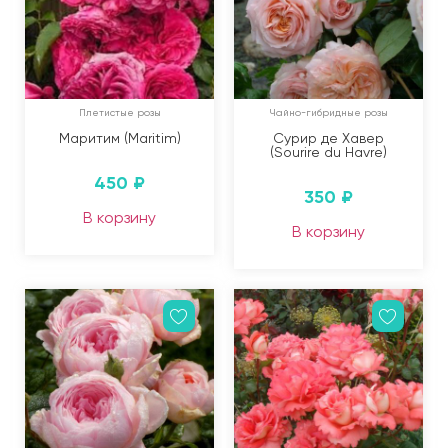
Плетистые розы
Чайно-гибридные розы
Маритим (Maritim)
Сурир де Хавер
(Sourire du Havre)
450
₽
350
₽
В корзину
В корзину