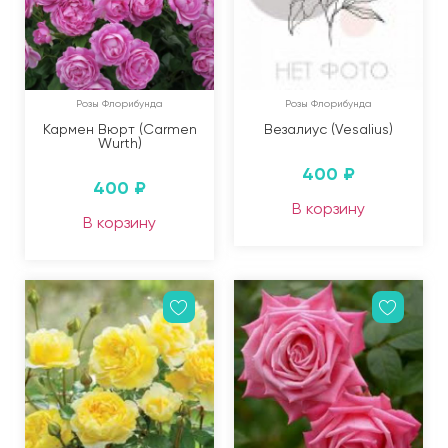
Розы Флорибунда
Розы Флорибунда
Кармен Вюрт (Carmen
Везалиус (Vesalius)
Wurth)
400
₽
400
₽
В корзину
В корзину