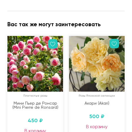
Вас так же могут заинтересовать
Плетистые розы
Розы Японской селекции
Мини Пьер де Ронсар
Акари (Akari)
(Mini Pierre de Ronsard)
500
₽
450
₽
В корзину
В корзину