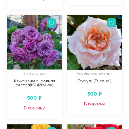
Плетистые розы
Розы Японской селекции
Квиксильвер (родная
Тсумуги (Tsumugi)
сестра)(Quicksilver)
500
₽
500
₽
В корзину
В корзину