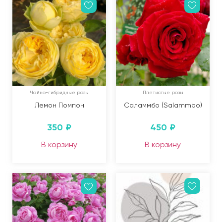
Чайно-гибридные розы
Плетистые розы
Лемон Помпон
Саламмбо (Salammbo)
350
₽
450
₽
В корзину
В корзину