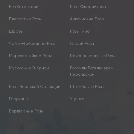
Без Категории
Розы Флорибунда
Плетистые Розы
Английские Розы
Шрабы
Розы Гийо
Чайно-Гибридные Розы
Спрей Розы
Морозостойкие Розы
Почвопокровные Розы
Мускусные Гибриды
Гибриды Гутельмерии
Персидской
Розы Японской Селекции
Штамбовые Розы
Георгины
Уценка
Бордюрные Розы