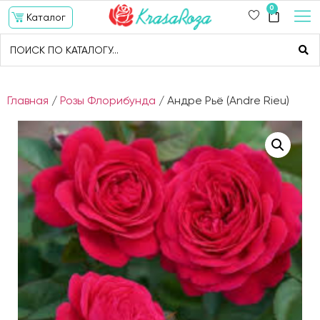
0
Каталог
Главная
/
Розы Флорибунда
/ Андре Рьё (Andre Rieu)