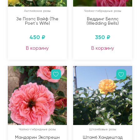
Английские розы
Чайно-гибридные розы
Зе Поэтс Вайф (The
Веддинг Беллс
Poet`s Wife)
(Wedding Bells)
450
₽
350
₽
В корзину
В корзину
Чайно-гибридные розы
Штамбовые розы
Мандарин Экспрешн
Штамб Хандештад