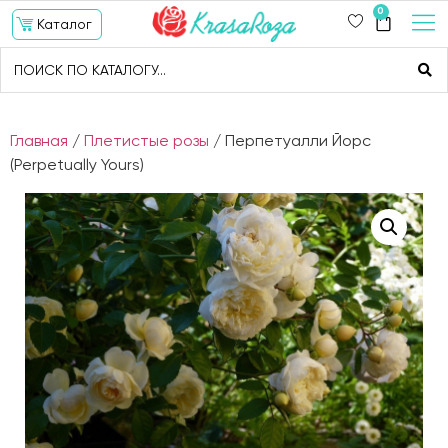
0
Каталог
Главная
/
Плетистые розы
/ Перпетуалли Йорс
(Perpetually Yours)