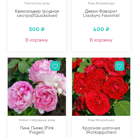
Плетистые розы
Розы Флорибунда
Квиксильвер (родная
Джеки Фаворит
сестра)(Quicksilver)
(Jacky»s Favorite)
500
₽
400
₽
В корзину
В корзину
Чайно-гибридные розы
Розы Флорибунда
Пинк Пьяже (Pink
Красная шапочка
Piaget)
(Rotkappchen)