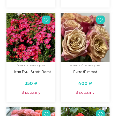
Почвопокровные розы
Чайно-гибридные розы
Штад Рум (Stadt Rom)
Пимс (Pimms)
350
₽
400
₽
В корзину
В корзину