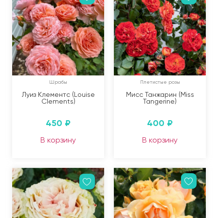
Шрабы
Плетистые розы
Луиз Клементс (Louise
Мисс Танжарин (Miss
Clements)
Tangerine)
450
₽
400
₽
В корзину
В корзину