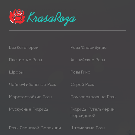
Без Категории
Розы Флорибунда
Плетистые Розы
Английские Розы
Шрабы
Розы Гийо
Чайно-Гибридные Розы
Спрей Розы
Морозостойкие Розы
Почвопокровные Розы
Мускусные Гибриды
Гибриды Гутельмерии
Персидской
Розы Японской Селекции
Штамбовые Розы