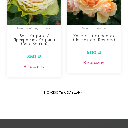
Чайно-гибридные розы
Розы Флорибунда
Бель Катрина /
Ханстенштат росток
Прекрасная Катрина
(Hansestadt Rostock)
(Belle Katrina)
400
₽
350
₽
В корзину
В корзину
Показать больше