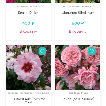
Мускусные гибриды
Розы Японской селекции
Динки (Dinky)
Шалимар (Shalimar)
450
₽
600
₽
В корзину
В корзину
Гибриды гутельмерии персидской
Розы Флорибунда
Энджел Айс (Eyes for
Байландо (Bailando)
You)