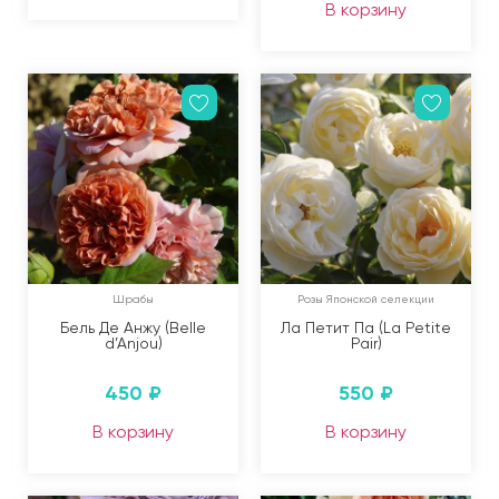
В корзину
Шрабы
Розы Японской селекции
Бель Де Анжу (Belle
Ла Петит Па (La Petite
d’Anjou)
Pair)
450
₽
550
₽
В корзину
В корзину