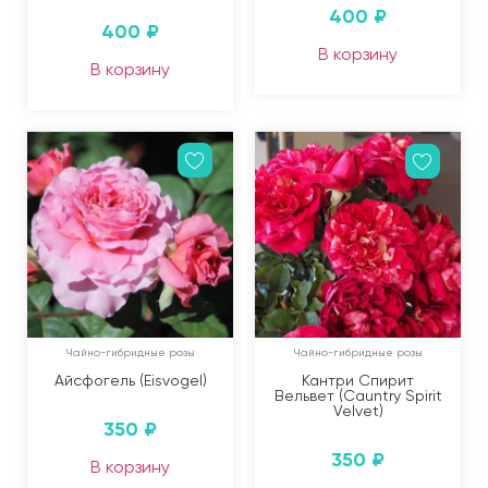
400
₽
400
₽
В корзину
В корзину
Чайно-гибридные розы
Чайно-гибридные розы
Айсфогель (Eisvogel)
Кантри Спирит
Вельвет (Cauntry Spirit
Velvet)
350
₽
350
₽
В корзину