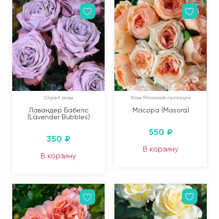
Спрей розы
Розы Японской селекции
Лавандер Бабелс
Масора (Masora)
(Lavender Bubbles)
550
₽
350
₽
В корзину
В корзину