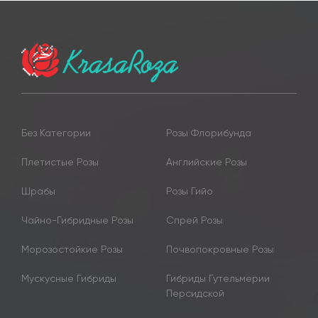
Без Категории
Розы Флорибунда
Плетистые Розы
Английские Розы
Шрабы
Розы Гийо
Чайно-Гибридные Розы
Спрей Розы
Морозостойкие Розы
Почвопокровные Розы
Мускусные Гибриды
Гибриды Гутельмерии
Персидской