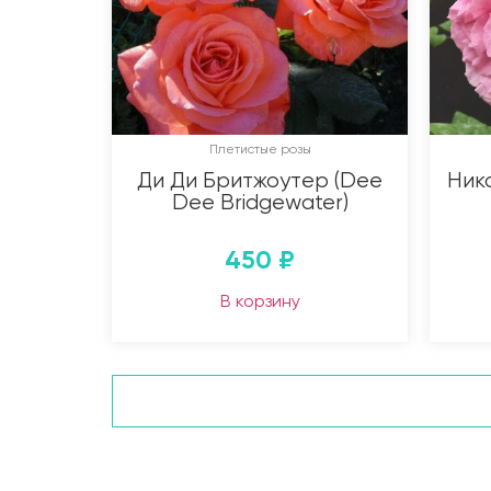
Плетистые розы
Ди Ди Бритжоутер (Dee
Нико
Dee Bridgewater)
450
₽
В корзину