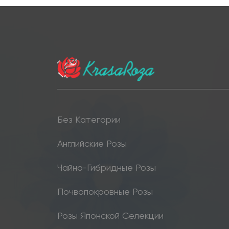
Без Категории
Английские Розы
Чайно-Гибридные Розы
Почвопокровные Розы
Розы Японской Селекции