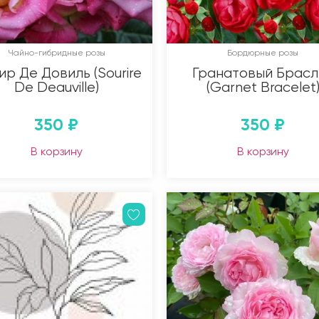
Чайно-гибридные розы
Бордюрные розы
р Де Довиль (Sourire
Гранатовый Брасл
De Deauville)
(Garnet Bracelet
350
₽
350
₽
В корзину
В корзину