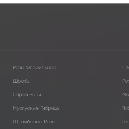
Розы Флорибунда
Пл
Шрабы
Ро
Спрей Розы
Мо
Мускусные Гибриды
Ги
Штамбовые Розы
Ге