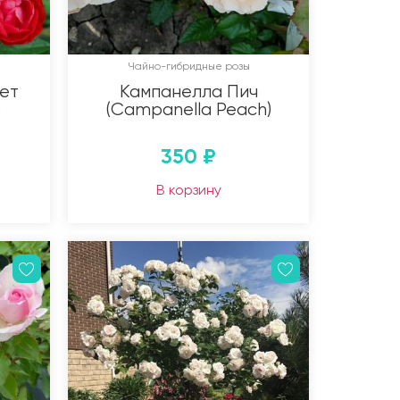
Чайно-гибридные розы
ет
Кампанелла Пич
)
(Campanella Peach)
350
₽
В корзину