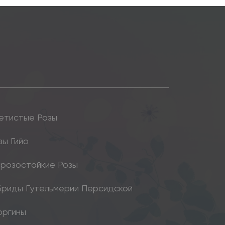
етистые Розы
зы Гийо
розостойкие Розы
бриды Гутельмерии Персидской
оргины