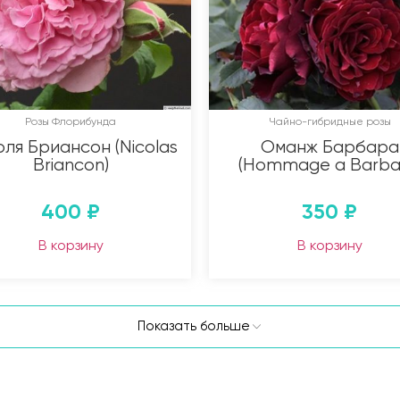
Розы Флорибунда
Чайно-гибридные розы
ля Бриансон (Nicolas
Оманж Барбара
Briancon)
(Hommage a Barba
400
₽
350
₽
В корзину
В корзину
Показать больше