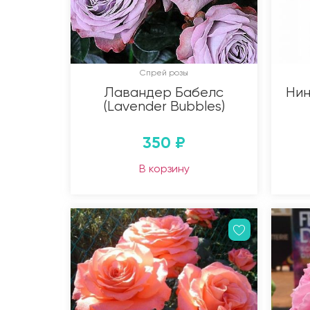
Спрей розы
Лавандер Бабелс
Нин
(Lavender Bubbles)
350
₽
В корзину