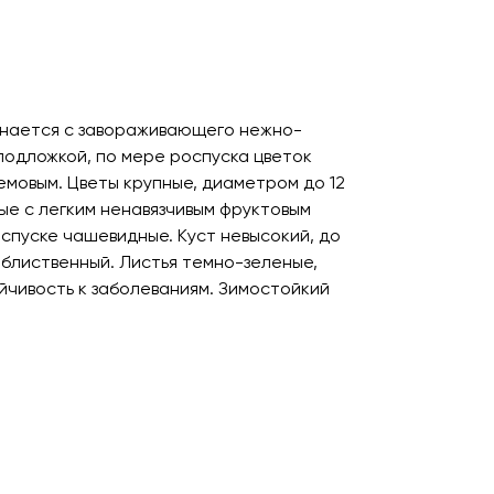
инается с завораживающего нежно-
подложкой, по мере роспуска цветок
емовым. Цветы крупные, диаметром до 12
вые с легким ненавязчивым фруктовым
спуске чашевидные. Куст невысокий, до
облиственный. Листья темно-зеленые,
йчивость к заболеваниям. Зимостойкий