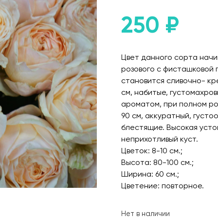
250
₽
Цвет данного сорта нач
розового с фисташковой 
становится сливочно- кр
см, набитые, густомахро
ароматом, при полном ро
90 см, аккуратный, густо
блестящие. Высокая усто
неприхотливый куст.
Цветок: 8-10 см.;
Высота: 80-100 см.;
Ширина: 60 см.;
Цветение: повторное.
Нет в наличии