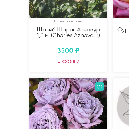
Штамбовые розы
Штамб Шарль Азнавур
Сури
1,3 м. (Charles Aznavour)
3500
₽
В корзину