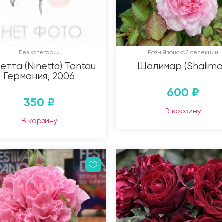
Без категории
Розы Японской селекции
етта (Ninetta) Tantau
Шалимар (Shalima
Германия, 2006
600
₽
350
₽
В корзину
В корзину