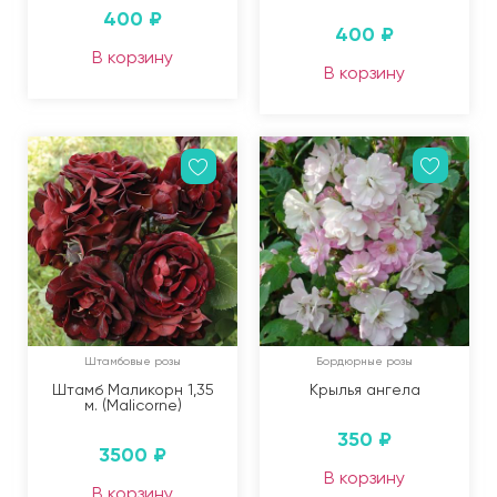
400
₽
400
₽
В корзину
В корзину
Штамбовые розы
Бордюрные розы
Штамб Маликорн 1,35
Крылья ангела
м. (Malicorne)
350
₽
3500
₽
В корзину
В корзину