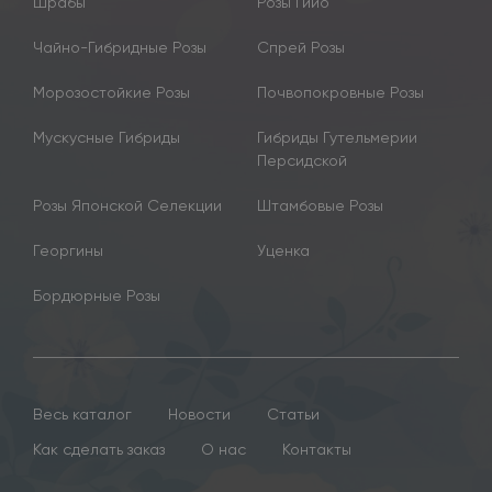
Шрабы
Розы Гийо
Чайно-Гибридные Розы
Спрей Розы
Морозостойкие Розы
Почвопокровные Розы
Мускусные Гибриды
Гибриды Гутельмерии
Персидской
Розы Японской Селекции
Штамбовые Розы
Георгины
Уценка
Бордюрные Розы
Весь каталог
Новости
Статьи
Как сделать заказ
О нас
Контакты