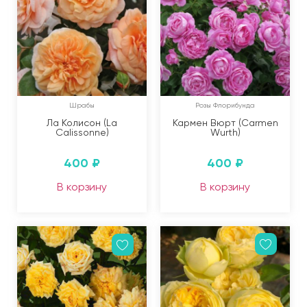
Шрабы
Розы Флорибунда
Ла Колисон (La
Кармен Вюрт (Carmen
Calissonne)
Wurth)
400
₽
400
₽
В корзину
В корзину