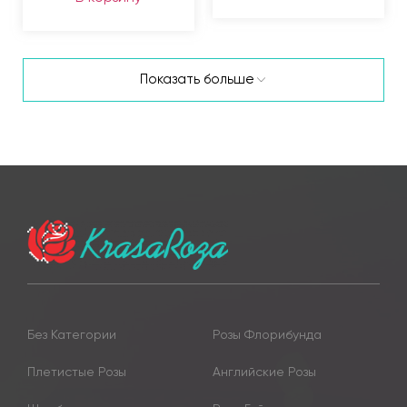
Показать больше
Без Категории
Розы Флорибунда
Плетистые Розы
Английские Розы