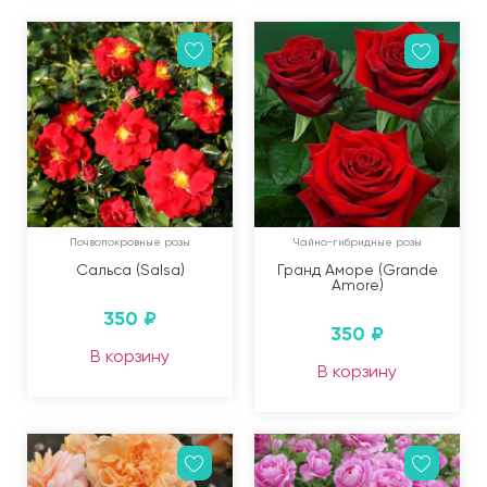
Почвопокровные розы
Чайно-гибридные розы
Сальса (Salsa)
Гранд Аморе (Grande
Amore)
350
₽
350
₽
В корзину
В корзину