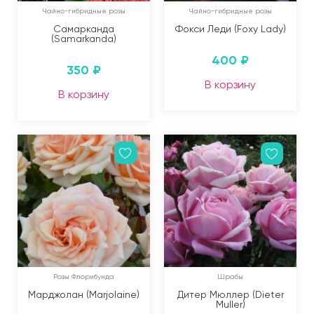
Чайно-гибридные розы
Чайно-гибридные розы
Самарканда
Фокси Леди (Foxy Lady)
(Samarkanda)
400
₽
350
₽
В корзину
В корзину
Розы Флорибунда
Шрабы
Марджолан (Marjolaine)
Дитер Мюллер (Dieter
Muller)