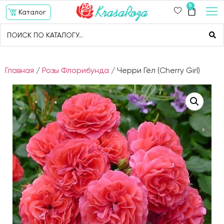
0
Каталог
Главная
/
Розы Флорибунда
/ Черри Гёл (Cherry Girl)