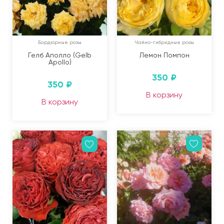
Бордюрные розы
Чайно-гибридные розы
Гелб Аполло (Gelb
Лемон Помпон
Apollo)
350
₽
350
₽
В корзину
В корзину