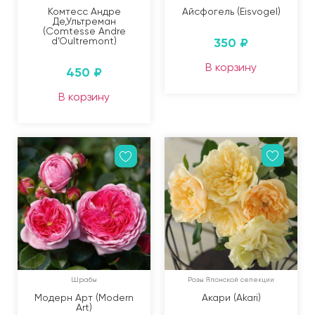
Комтесс Андре
Айсфогель (Eisvogel)
Де,Ультреман
(Comtesse Andre
d’Oultremont)
350
₽
В корзину
450
₽
В корзину
Шрабы
Розы Японской селекции
Модерн Арт (Modern
Акари (Akari)
Art)