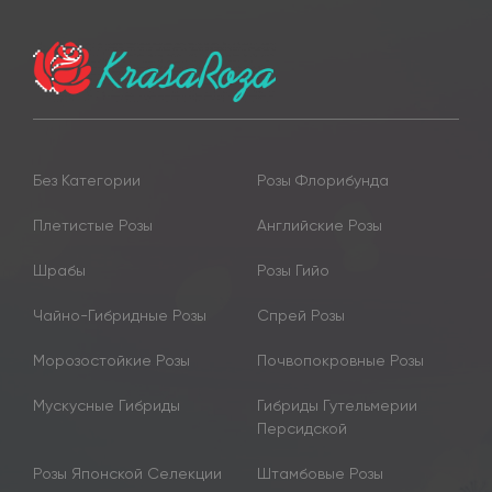
Без Категории
Розы Флорибунда
Плетистые Розы
Английские Розы
Шрабы
Розы Гийо
Чайно-Гибридные Розы
Спрей Розы
Морозостойкие Розы
Почвопокровные Розы
Мускусные Гибриды
Гибриды Гутельмерии
Персидской
Розы Японской Селекции
Штамбовые Розы