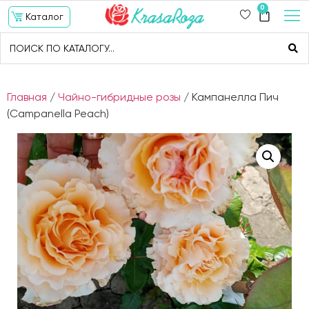
0
Каталог
Главная
/
Чайно-гибридные розы
/ Кампанелла Пич
(Campanella Peach)