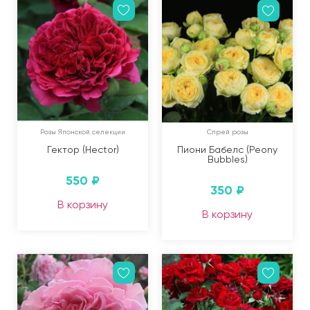
Розы Японской селекции
Спрей розы
Гектор (Hector)
Пиони Бабелс (Peony
Bubbles)
550
₽
350
₽
В корзину
В корзину