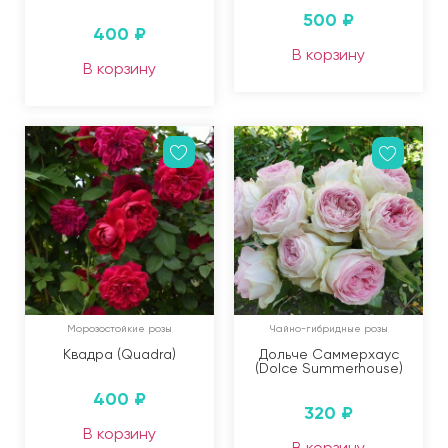
500
₽
400
₽
В корзину
В корзину
Морозостойкие розы
Чайно-гибридные розы
Квадра (Quadra)
Дольче Саммерхаус
(Dolce Summerhouse)
400
₽
320
₽
В корзину
В корзину