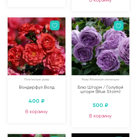
Плетистые розы
Розы Японской селекции
Вондерфул Волд
Блю Шторм / Голубой
шторм (Blue Storm)
400
₽
500
₽
В корзину
В корзину