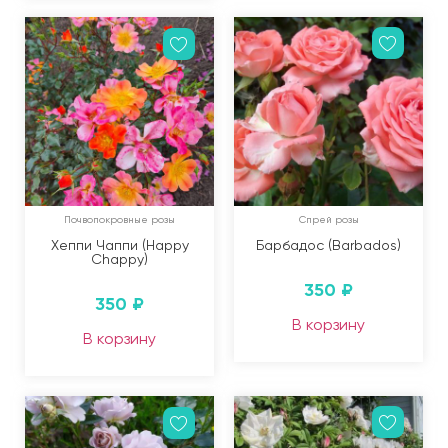
Почвопокровные розы
Спрей розы
Хеппи Чаппи (Happy
Барбадос (Barbados)
Chappy)
350
₽
350
₽
В корзину
В корзину