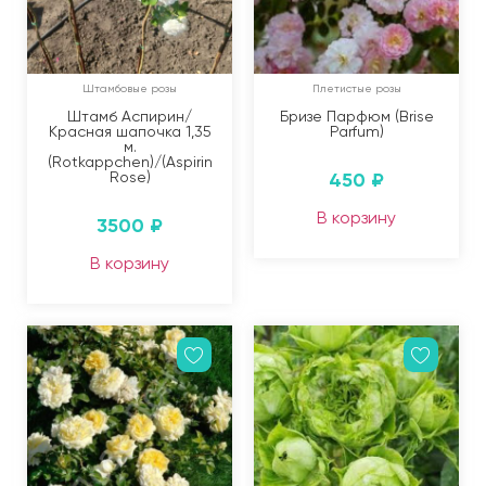
Штамбовые розы
Плетистые розы
Штамб Аспирин/
Бризе Парфюм (Brise
Красная шапочка 1,35
Parfum)
м.
(Rotkappchen)/(Aspirin
Rose)
450
₽
В корзину
3500
₽
В корзину