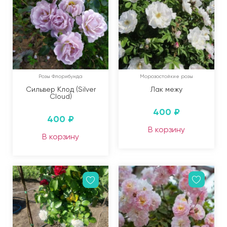
Розы Флорибунда
Морозостойкие розы
Сильвер Клод (Silver
Лак межу
Cloud)
400
₽
400
₽
В корзину
В корзину