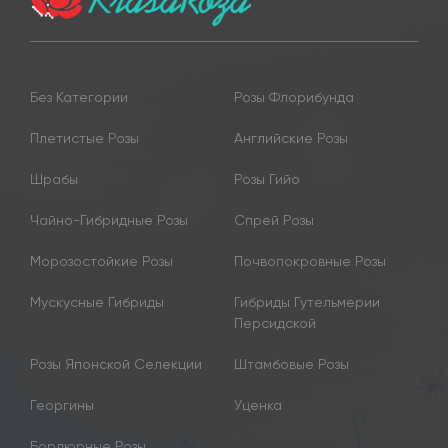
Без Категории
Розы Флорибунда
Плетистые Розы
Английские Розы
Шрабы
Розы Гийо
Чайно-Гибридные Розы
Спрей Розы
Морозостойкие Розы
Почвопокровные Розы
Мускусные Гибриды
Гибриды Гутельмерии
Персидской
Розы Японской Селекции
Штамбовые Розы
Георгины
Уценка
Бордюрные Розы