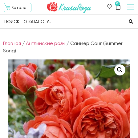
0
Каталог
Главная
/
Английские розы
/ Саммер Сонг (Summer
Song)