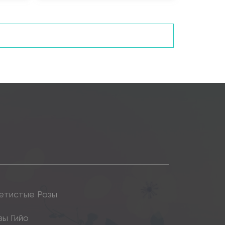
етистые Розы
зы Гийо