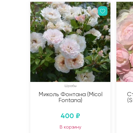
Шрабы
Миколь Фонтана (Micol
С
Fontana)
(
400
₽
В корзину