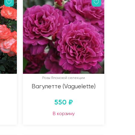
Розы Японской селекции
Вагулетте (Vaguelette)
550
₽
В корзину