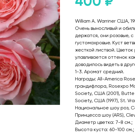
400
₽
William A. Warriner США, 19
Очень выносливый и обил
держатся, они розовые, с
густомахровые. Куст ветв
жесткой листвой. Цветок
улавливается оттенок ка
доводилось видеть в друг
1-3. Аромат средний.
Награды: All-America Rose
грандифлора, Rosexpo Mon
Society, США (2001), Butte
Society, США (1997), St. Vr
Национальное шоу роз, Can
Принцесса шоу (ARS), Clev
Диаметр цветка: 7-8 см.;
Высота куста: 60-100 см.;