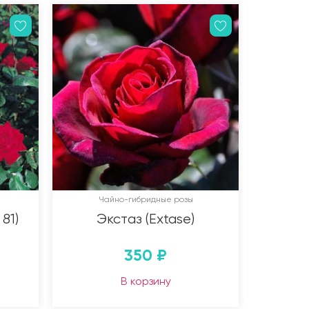
Чайно-гибридные розы
81)
Экстаз (Extase)
350
₽
В корзину