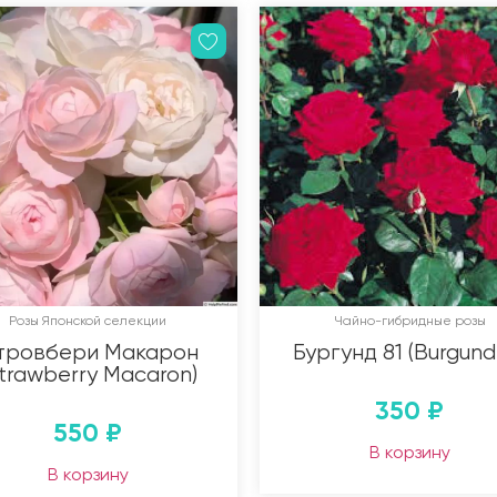
Розы Японской селекции
Чайно-гибридные розы
тровбери Макарон
Бургунд 81 (Burgund 
Strawberry Macaron)
350
₽
550
₽
В корзину
В корзину