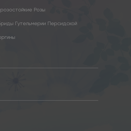
розостойкие Розы
бриды Гутельмерии Персидской
оргины