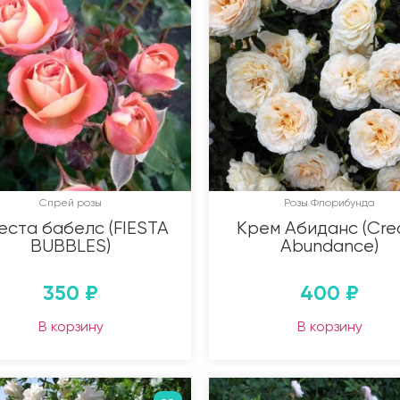
Спрей розы
Розы Флорибунда
еста бабелс (FIESTA
Крем Абиданс (Cr
BUBBLES)
Abundance)
350
₽
400
₽
В корзину
В корзину