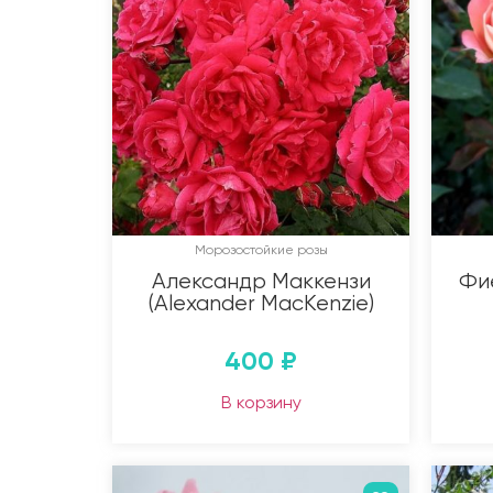
Морозостойкие розы
Александр Маккензи
Фи
(Alexander MacKenzie)
400
₽
В корзину