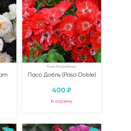
Розы Флорибунда
eam
Пасо Добль (Paso Doble)
400
₽
В корзину