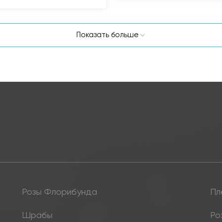
Показать больше
Розы Флорибунда
Пл
Шрабы
Ро