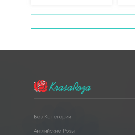
Без Категории
Английские Розы