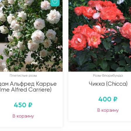
Плетистые розы
Розы Флорибунда
ам Альфред Каррье
Чикка (Chicca)
Mme Alfred Carriere)
400
₽
450
₽
В корзину
В корзину