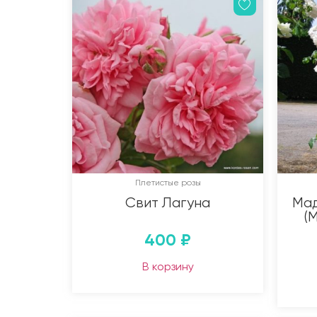
Плетистые розы
Свит Лагуна
Мад
(
400
₽
В корзину