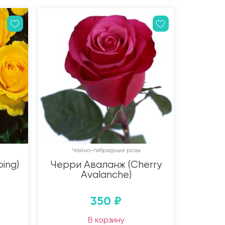
Чайно-гибридные розы
ing)
Черри Аваланж (Cherry
Avalanche)
350
₽
В корзину