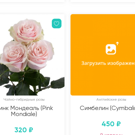
Чайно-гибридные розы
Английские розы
инк Мондеаль (Pink
Симбелин (Cymbali
Mondiale)
450
₽
320
₽