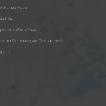
етистые Розы
зы Гийо
розостойкие Розы
бриды Гутельмерии Персидской
оргины