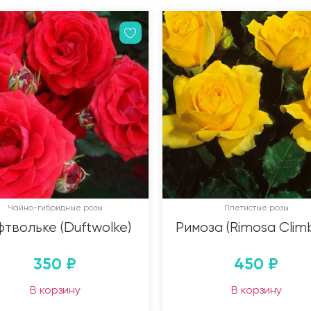
Чайно-гибридные розы
Плетистые розы
твольке (Duftwolke)
Римоза (Rimosa Climb
350
₽
450
₽
В корзину
В корзину