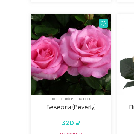
Чайно-гибридные розы
Беверли (Beverly)
П
320
₽