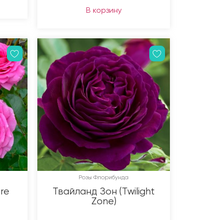
В корзину
Розы Флорибунда
re
Твайланд Зон (Twilight
Zone)