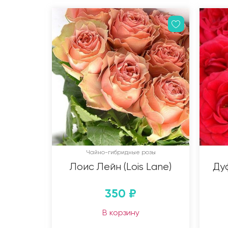
Чайно-гибридные розы
Лоис Лейн (Lois Lane)
Дуф
350
₽
В корзину