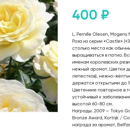
400
₽
L. Pernille Olesen, Mogens
Роза из серии «Castle» (
столько места как обычн
выращиваться в патио. Вс
именам королевских рез
нежный аромат. Цветки д
лепестков), нежно-жёлтые
держатся открытыми до 1
Цветениие повторное в т
устойчивый к заболевани
высотой 60-80 см.
Награды: 2009 — Tokyo Go
Bronze Award, Kortrijk / C
награда за аромат, Belfa