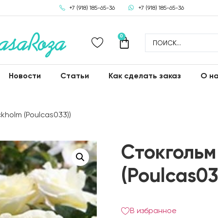
+7 (918) 185-65-36
+7 (918) 185-65-36
0
Новости
Статьи
Как сделать заказ
О н
kholm (Poulcas033))
Стокгольм
(Poulcas03
В избранное