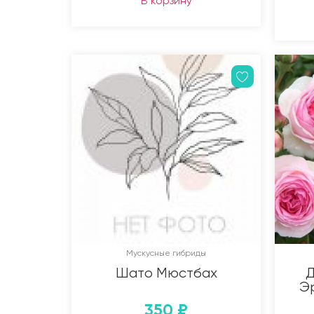
В корзину
Мускусные гибриды
Шато Мюстбах
Д
Эр
350
₽