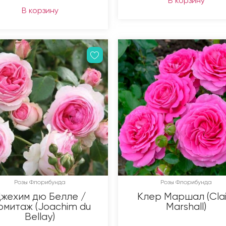
В корзину
В корзину
Розы Флорибунда
Розы Флорибунда
жехим дю Белле /
Клер Маршал (Clai
митаж (Joachim du
Marshall)
Bellay)