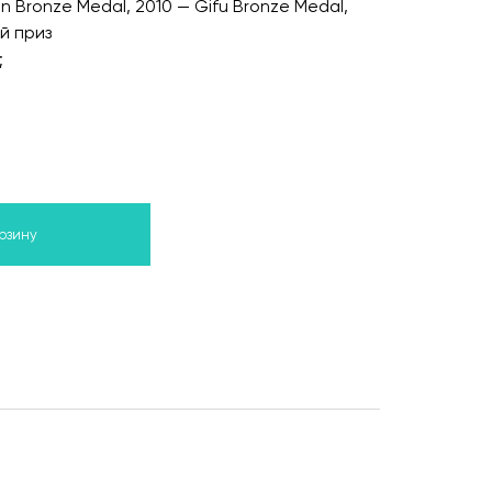
Bronze Medal, 2010 — Gifu Bronze Medal,
й приз
;
орзину