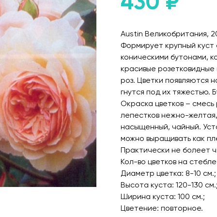
430
₽
Austin Великобритания, 20
Формирует крупный куст 
коническими бутонами, к
красивые розетковидные 
роз. Цветки появляются н
гнутся под их тяжестью. 
Окраска цветков – смесь
лепестков нежно-желтая,
насыщенный, чайный. Уст
можно выращивать как пл
Практически не болеет ч
Кол-во цветков на стебле:
Диаметр цветка: 8-10 см.;
Высота куста: 120-130 см.
Ширина куста: 100 см.;
Цветение: повторное.