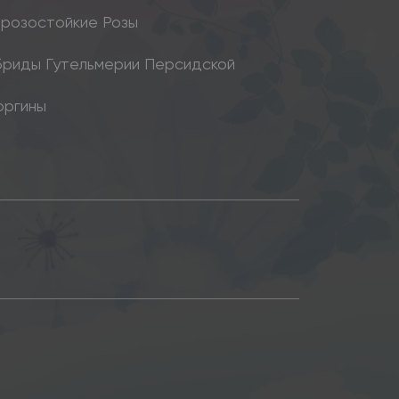
розостойкие Розы
бриды Гутельмерии Персидской
оргины