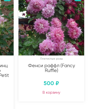
Плетистые розы
инц
Фенси раффл (Fancy
о
Ruffle)
etit
500
₽
В корзину