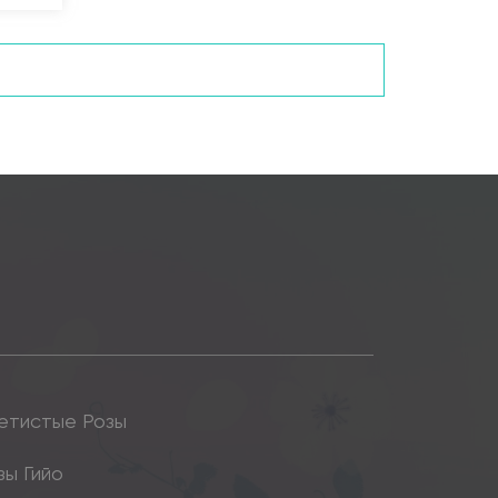
етистые Розы
зы Гийо