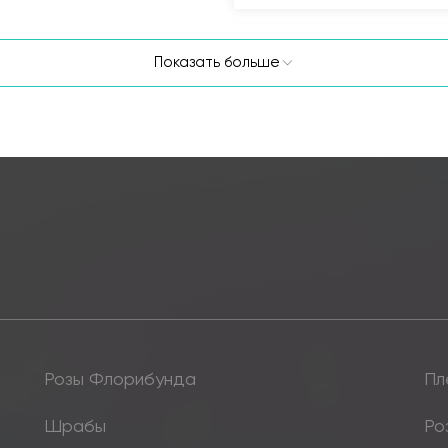
Показать больше
Розы Флорибунда
Пл
Шрабы
Ро