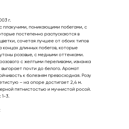
03 г.
с плакучими, поникающими побегами, с
оторые постепенно распускаются в
цветки, сочетая лучшее от обоих типов
а концах длинных побегов, которые
Бутоны розовые, с медными оттенками.
 розового с желтыми переливами, изнанка
 выгорает почти до белого. Аромат
ойчивость к болезням превосходная. Розу
етистую – на опоре достигает 2,4 м.
ерной пятнистостью и мучнистой росой.
 1-3.
;