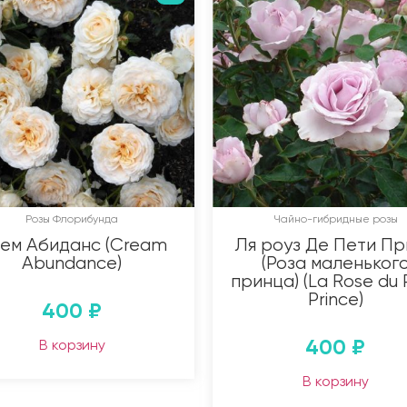
Розы Флорибунда
Чайно-гибридные розы
ем Абиданс (Cream
Ля роуз Де Пети Пр
Abundance)
(Роза маленьког
принца) (La Rose du P
Prince)
400
₽
400
₽
В корзину
В корзину