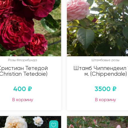
Розы Флорибунда
Штамбовые розы
Кристиан Тетедой
Штамб Чиппендеил 
(Christian Tetedoie)
м. (Chippendale)
400
₽
3500
₽
В корзину
В корзину