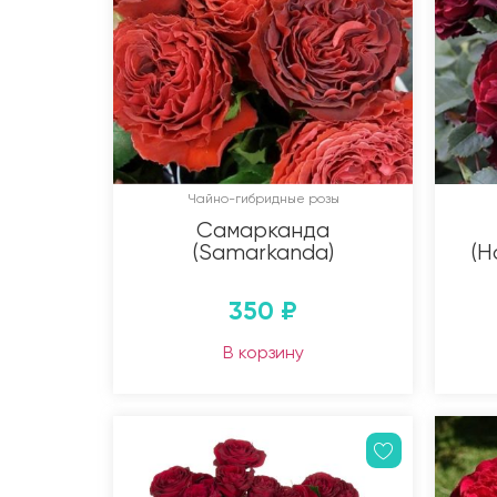
Чайно-гибридные розы
Самарканда
(Samarkanda)
(H
350
₽
В корзину