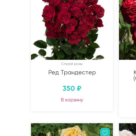
Спрей розы
Ред Трандестер
350
₽
В корзину