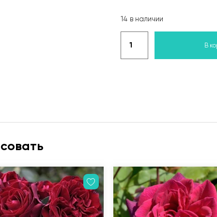
14 в наличии
В к
есовать