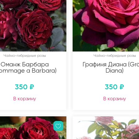
Чайно-гибридные розы
Чайно-гибридные розы
Оманж Барбара
Графиня Диана (Grä
ommage a Barbara)
Diana)
350
₽
350
₽
В корзину
В корзину