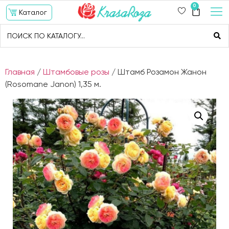
0
Каталог
Главная
/
Штамбовые розы
/ Штамб Розамон Жанон
(Rosomane Janon) 1,35 м.