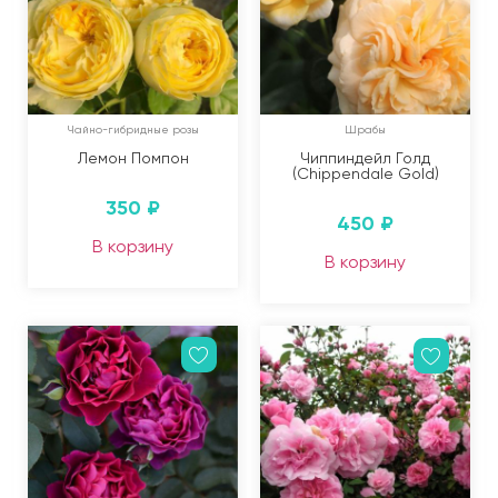
Чайно-гибридные розы
Шрабы
Лемон Помпон
Чиппиндейл Голд
(Chippendale Gold)
350
₽
450
₽
В корзину
В корзину