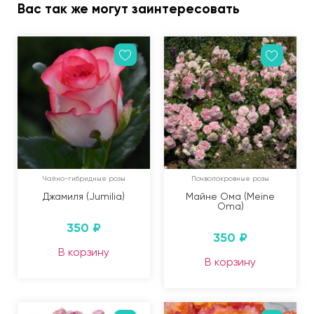
Вас так же могут заинтересовать
Чайно-гибридные розы
Почвопокровные розы
Джамиля (Jumilia)
Майне Ома (Meine
Oma)
350
₽
350
₽
В корзину
В корзину