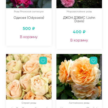
Розы Японской селекции
Морозостойкие розы
Одисея (Odysseia)
ДЖОН ДЭВИС (John
Davis)
500
₽
400
₽
В корзину
В корзину
Спрей розы
Английские розы