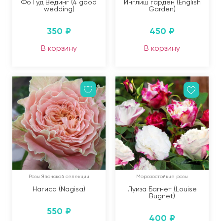
Фо Гуд Вединг (4 good
Инглиш гарден (English
wedding)
Garden)
350
₽
450
₽
В корзину
В корзину
Розы Японской селекции
Морозостойкие розы
Нагиса (Nagisa)
Луиза Багнет (Louise
Bugnet)
550
₽
400
₽