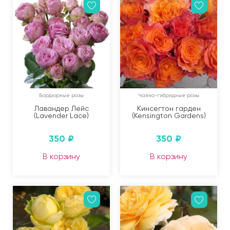
Бордюрные розы
Чайно-гибридные розы
Лавандер Лейс
Кинсегтон гарден
(Lavender Lace)
(Kensington Gardens)
350
₽
350
₽
В корзину
В корзину