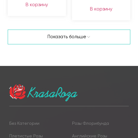
В корзину
В корзину
Показать больше
Без Категории
Розы Флорибунда
Плетистые Розы
Английские Розы