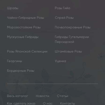
Шрабы
Розы Гийо
Чайно-Гибридные Розы
Спрей Розы
Морозостойкие Розы
Почвопокровные Розы
Мускусные Гибриды
Гибриды Гутельмерии
Персидской
Розы Японской Селекции
Штамбовые Розы
Георгины
Уценка
Бордюрные Розы
Весь каталог
Новости
Статьи
Как сделать заказ
О нас
Контакты