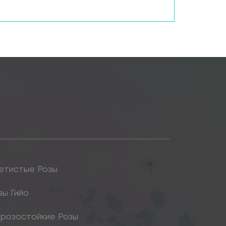
етистые Розы
зы Гийо
розостойкие Розы