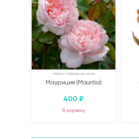
Чайно-гибридные розы
Мауриция (Mauritia)
400
₽
В корзину