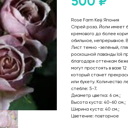
500
₽
Rose Farm Keiji Япония
Спрей роза. Йоли имеет 
кремового до более кори
обильное, непрерывное. В
Лист темно -зелёный, гл
роскошной лаванды Ioli 
благодаря оттенкам беже
могут простоять в вазе 1
который станет прекрас
или букету. Количество л
стебле: 5-7.
Диаметр цветка: 6 см.;
Высота куста: 40-60 см.;
Ширина куста: 40 см.;
Цветение: повторное