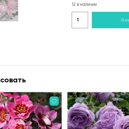
12 в наличии
В к
есовать