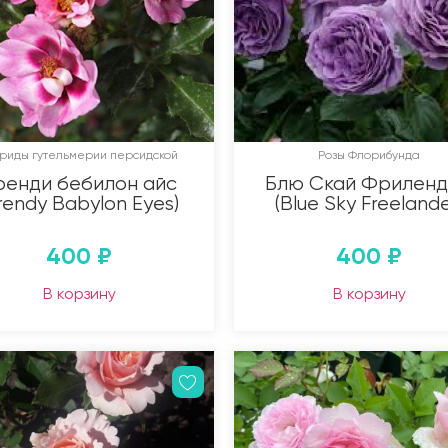
бриды гутельмерии персидской
Розы Флорибунда
ренди бебилон айс
Блю Скай Фрилен
rendy Babylon Eyes)
(Blue Sky Freelande
400
₽
400
₽
В корзину
В корзину