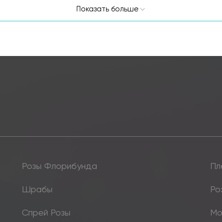
Показать больше
Розы Флорибунда
Пл
Шрабы
Ро
Спрей Розы
Мо