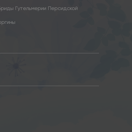
бриды Гутельмерии Персидской
оргины