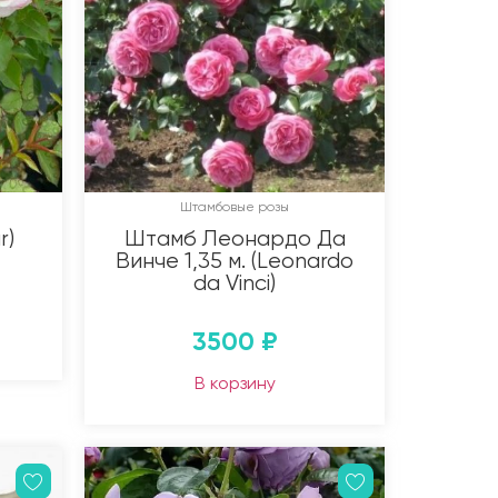
Штамбовые розы
r)
Штамб Леонардо Да
Винче 1,35 м. (Leonardo
da Vinci)
3500
₽
В корзину