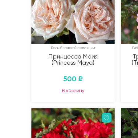
Розы Японской селекции
Ги
Принцесса Майя
Т
(Princess Maya)
(T
500
₽
В корзину