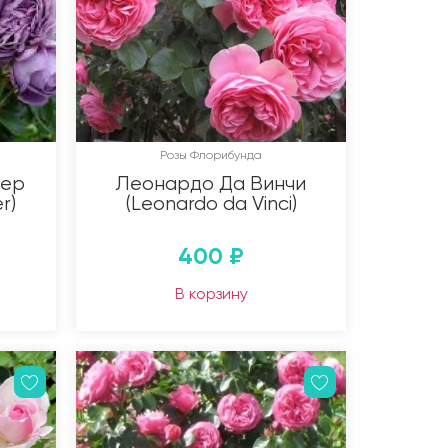
Розы Флорибунда
дер
Леонардо Да Винчи
r)
(Leonardo da Vinci)
400
₽
В корзину