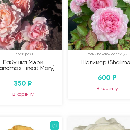
Спрей розы
Розы Японской селекции
Бабушка Мэри
Шалимар (Shalima
andma’s Finest Mary)
600
₽
350
₽
В корзину
В корзину