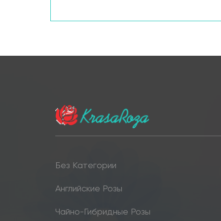
Без Категории
Английские Розы
Чайно-Гибридные Розы