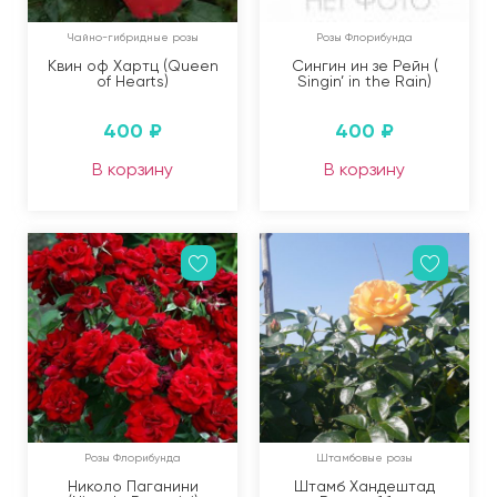
Чайно-гибридные розы
Розы Флорибунда
Квин оф Хартц (Queen
Сингин ин зе Рейн (
of Hearts)
Singin’ in the Rain)
400
₽
400
₽
В корзину
В корзину
Розы Флорибунда
Штамбовые розы
Николо Паганини
Штамб Хандештад