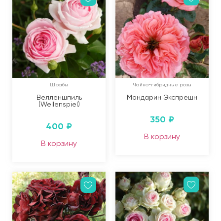
Шрабы
Чайно-гибридные розы
Велленшпиль
Мандарин Экспрешн
(Wellenspiel)
350
₽
400
₽
В корзину
В корзину