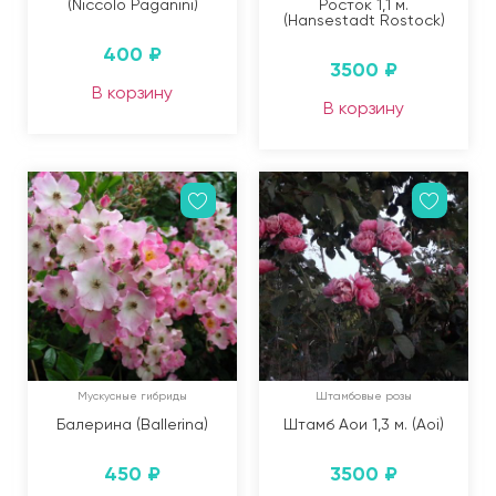
(Niccolo Paganini)
Росток 1,1 м.
(Hansestadt Rostock)
400
₽
3500
₽
В корзину
В корзину
Мускусные гибриды
Штамбовые розы
Балерина (Ballerina)
Штамб Аои 1,3 м. (Aoi)
450
₽
3500
₽