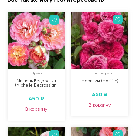
Шрабы
Плетистые розы
Мишель Бедросьян
Маритим (Maritim)
(Michelle Bedrossian)
450
₽
450
₽
В корзину
В корзину