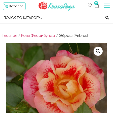
0
Каталог
Главная
/
Розы Флорибунда
/ Эбраш (Airbrush)