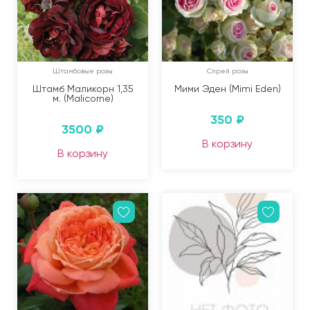
Штамбовые розы
Спрей розы
Штамб Маликорн 1,35
Мими Эден (Mimi Eden)
м. (Malicorne)
350
₽
3500
₽
В корзину
В корзину