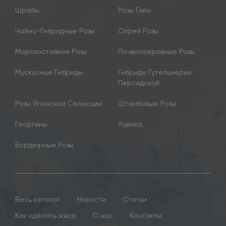
Шрабы
Розы Гийо
Чайно-Гибридные Розы
Спрей Розы
Морозостойкие Розы
Почвопокровные Розы
Мускусные Гибриды
Гибриды Гутельмерии
Персидской
Розы Японской Селекции
Штамбовые Розы
Георгины
Уценка
Бордюрные Розы
Весь каталог
Новости
Статьи
Как сделать заказ
О нас
Контакты