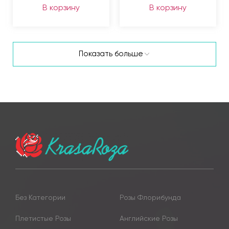
В корзину
В корзину
Показать больше
Без Категории
Розы Флорибунда
Плетистые Розы
Английские Розы