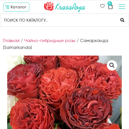
0
Каталог
Главная
/
Чайно-гибридные розы
/ Самарканда
(Samarkanda)