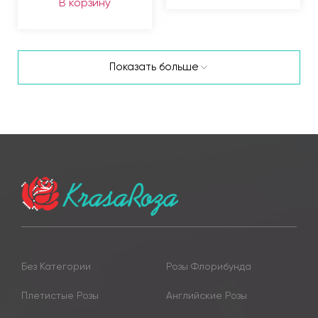
В корзину
Показать больше
Без Категории
Розы Флорибунда
Плетистые Розы
Английские Розы