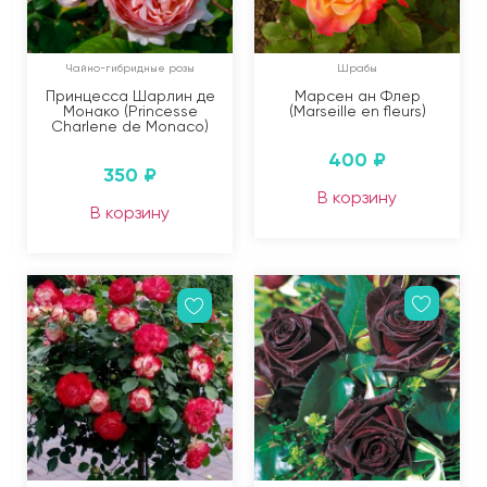
Чайно-гибридные розы
Шрабы
Принцесса Шарлин де
Марсен ан Флер
Монако (Princesse
(Marseille en fleurs)
Charlene de Monaco)
400
₽
350
₽
В корзину
В корзину