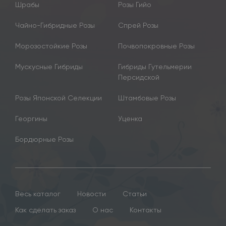
Шрабы
Розы Гийо
Чайно-Гибридные Розы
Спрей Розы
Морозостойкие Розы
Почвопокровные Розы
Мускусные Гибриды
Гибриды Гутельмерии
Персидской
Розы Японской Селекции
Штамбовые Розы
Георгины
Уценка
Бордюрные Розы
Весь каталог
Новости
Статьи
Как сделать заказ
О нас
Контакты