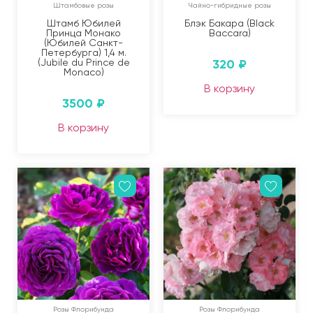
Штамбовые розы
Чайно-гибридные розы
Штамб Юбилей
Блэк Бакара (Black
Принца Монако
Baccara)
(Юбилей Санкт-
Петербурга) 1,4 м.
(Jubile du Prince de
320
₽
Monaco)
В корзину
3500
₽
В корзину
Розы Флорибунда
Розы Флорибунда