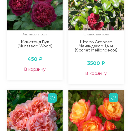
Английские розы
Штамбовые розы
Манстенд Вуд
Штамб Скарлет
(Munstead Wood)
Мейяндекор 1,4 м.
(Scarlet Meillandecor)
450
₽
3500
₽
В корзину
В корзину