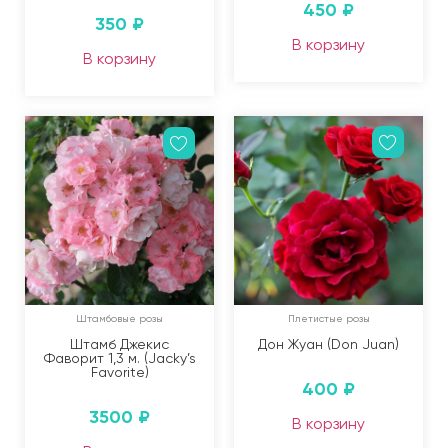
450
₽
350
₽
В корзину
В корзину
Штамбовые розы
Плетистые розы
Штамб Джекис
Дон Жуан (Don Juan)
Фаворит 1,3 м. (Jacky’s
Favorite)
400
₽
3500
₽
В корзину