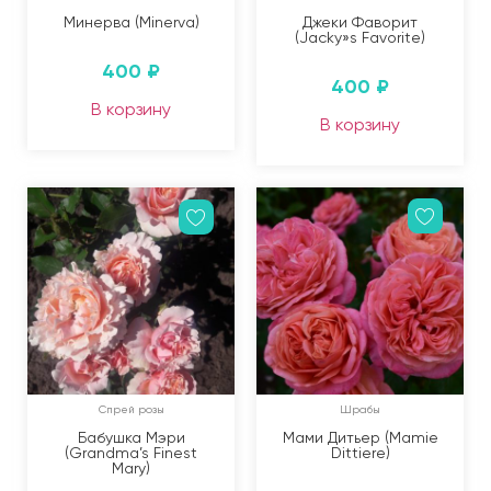
Минерва (Minerva)
Джеки Фаворит
(Jacky»s Favorite)
400
₽
400
₽
В корзину
В корзину
Спрей розы
Шрабы
Бабушка Мэри
Мами Дитьер (Mamie
(Grandma’s Finest
Dittiere)
Mary)