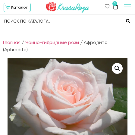
0
Каталог
Главная
/
Чайно-гибридные розы
/ Афродита
(Aphrodite)