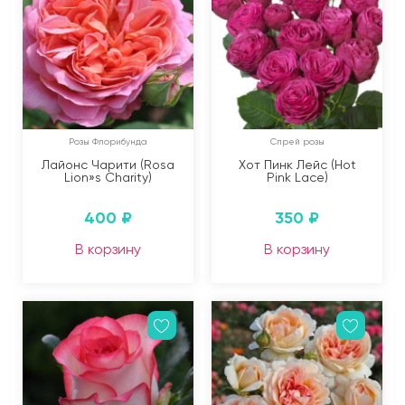
Розы Флорибунда
Спрей розы
Лайонс Чарити (Rosa
Хот Пинк Лейс (Hot
Lion»s Charity)
Pink Lace)
400
₽
350
₽
В корзину
В корзину