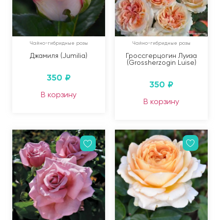
Чайно-гибридные розы
Чайно-гибридные розы
Джамиля (Jumilia)
Гроссгерцогин Луиза
(Grossherzogin Luise)
350
₽
350
₽
В корзину
В корзину