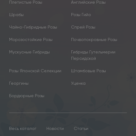
Плетистые Розы
Английские Розы
Шрабы
Розы Гийо
Чайно-Гибридные Розы
Спрей Розы
Морозостойкие Розы
Почвопокровные Розы
Мускусные Гибриды
Гибриды Гутельмерии
Персидской
Розы Японской Селекции
Штамбовые Розы
Георгины
Уценка
Бордюрные Розы
Весь каталог
Новости
Статьи