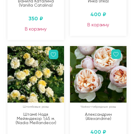
Ванила Каталина
Инка (Inka)
(Vanilla Catalina)
400
₽
350
₽
В корзину
В корзину
Штамбовые розы
Чайно-гибридные розы
Штамб Надя
Александрин
Мейяндекор 1,45 м.
(Alexandrine)
(Nadia Meillandecor)
400
₽