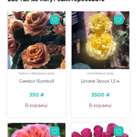
Чайно-гибридные розы
Штамбовые розы
Симбол (Symbol)
Штамб Эуоси 1,3 м.
350
₽
3500
₽
В корзину
В корзину