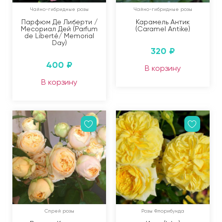
Чайно-гибридные розы
Чайно-гибридные розы
Парфюм Де Либерти /
Карамель Антик
Месориал Дей (Parfum
(Caramel Antike)
de Liberté/ Memorial
Day)
320
₽
400
₽
В корзину
В корзину
Спрей розы
Розы Флорибунда