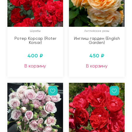
Шрабы
Английские розы
Ротер Корсар (Roter
Инглиш гарден (English
Korsar)
Garden)
400
₽
450
₽
В корзину
В корзину