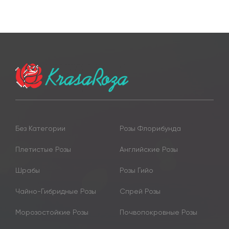
Без Категории
Розы Флорибунда
Плетистые Розы
Английские Розы
Шрабы
Розы Гийо
Чайно-Гибридные Розы
Спрей Розы
Морозостойкие Розы
Почвопокровные Розы