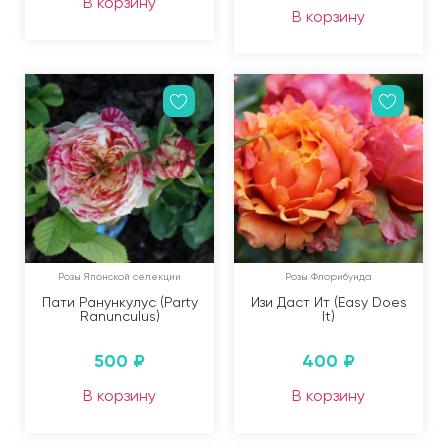
В корзину
В корзину
Розы Японской селекции
Розы Флорибунда
Пати Ранункулус (Party
Изи Даст Ит (Easy Does
Ranunculus)
It)
500
₽
400
₽
В корзину
В корзину