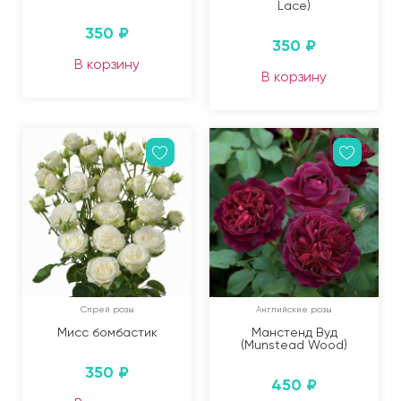
Lace)
350
₽
350
₽
В корзину
В корзину
Спрей розы
Английские розы
Мисс бомбастик
Манстенд Вуд
(Munstead Wood)
350
₽
450
₽