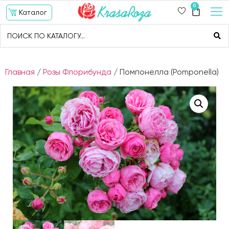
0
Каталог
Главная
/
Розы Флорибунда
/ Помпонелла (Pomponella)