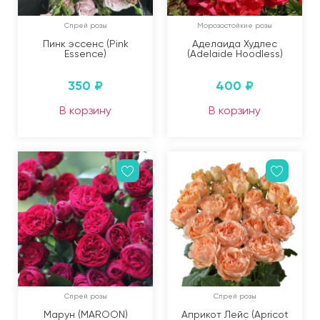
Спрей розы
Морозостойкие розы
Пинк эссенс (Pink
Аделаида Худлес
Essence)
(Adelaide Hoodless)
350
₽
400
₽
В корзину
В корзину
Спрей розы
Спрей розы
Марун (MAROON)
Априкот Лейс (Apricot