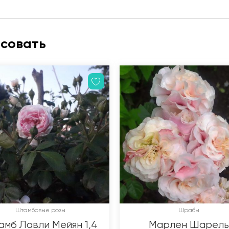
есовать
Штамбовые розы
Шрабы
мб Лавли Мейян 1,4
Марлен Шарель