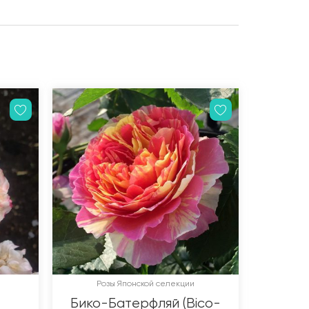
Розы Японской селекции
Бико-Батерфляй (Bico-