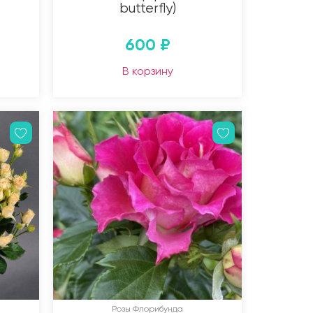
butterfly)
600
₽
В корзину
Розы Флорибунда