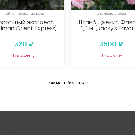
Чайно-гибридные розы
Штамбовые розы
осточный экспресс
Штамб Джекис Фав
llman Orient Express)
1,3 м. (Jacky’s Favori
320
₽
3500
₽
В корзину
В корзину
Показать больше