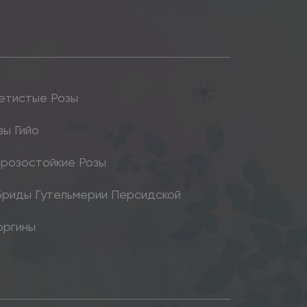
етистые Розы
зы Гийо
розостойкие Розы
бриды Гутельмерии Персидской
оргины