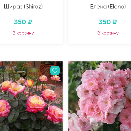
Шираз (Shiraz)
Елена (Elena)
350
₽
350
₽
В корзину
В корзину