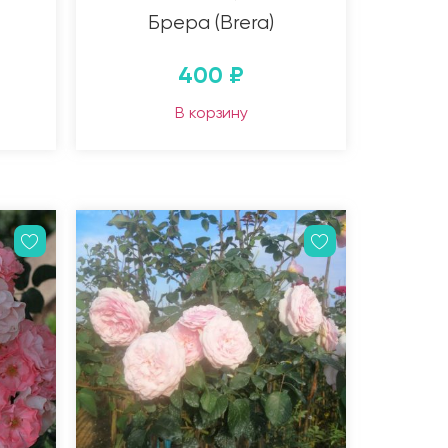
Брера (Brera)
400
₽
В корзину