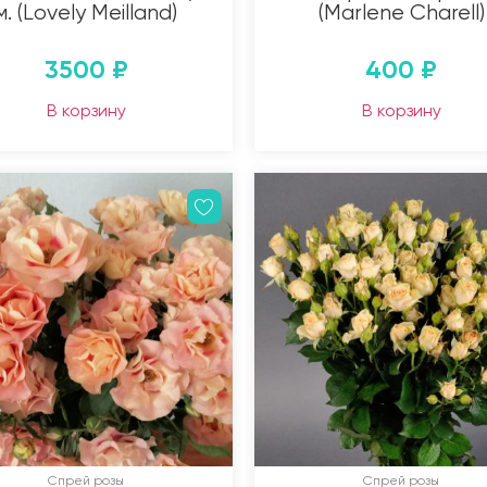
м. (Lovely Meilland)
(Marlene Charell)
3500
₽
400
₽
В корзину
В корзину
Спрей розы
Спрей розы