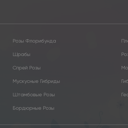
Розы Флорибунда
Пл
Шрабы
Ро
Спрей Розы
Мо
Мускусные Гибриды
Ги
Штамбовые Розы
Ге
Бордюрные Розы