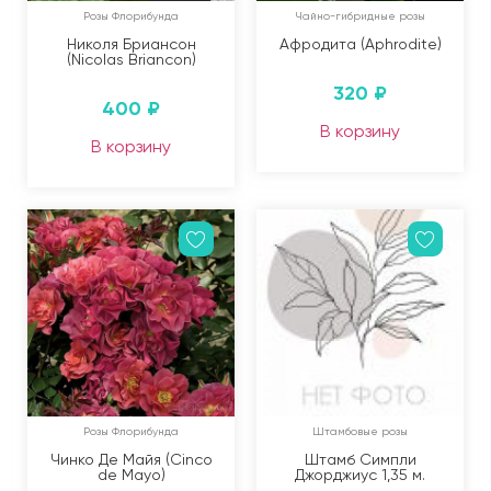
Розы Флорибунда
Чайно-гибридные розы
Николя Бриансон
Афродита (Aphrodite)
(Nicolas Briancon)
320
₽
400
₽
В корзину
В корзину
Розы Флорибунда
Штамбовые розы
Чинко Де Майя (Cinco
Штамб Симпли
de Mayo)
Джорджиус 1,35 м.