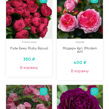
Спрей розы
Шрабы
Руби Бижу (Ruby Bijoux)
Модерн Арт (Modern
Art)
350
₽
400
₽
В корзину
В корзину