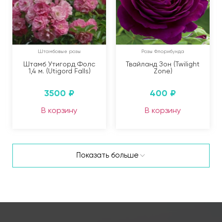
Штамбовые розы
Розы Флорибунда
Штамб Утигорд Фолс
Твайланд Зон (Twilight
1,4 м. (Utigord Falls)
Zone)
3500
₽
400
₽
В корзину
В корзину
Показать больше