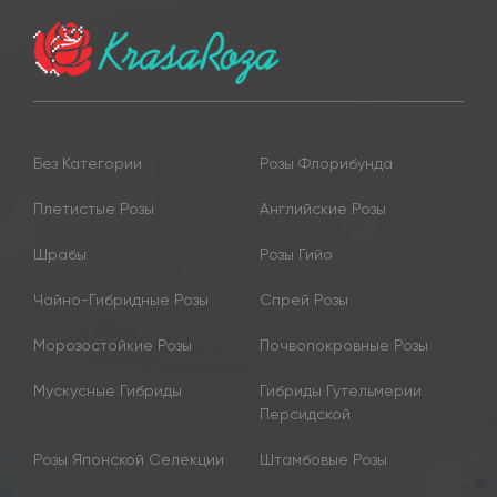
Без Категории
Розы Флорибунда
Плетистые Розы
Английские Розы
Шрабы
Розы Гийо
Чайно-Гибридные Розы
Спрей Розы
Морозостойкие Розы
Почвопокровные Розы
Мускусные Гибриды
Гибриды Гутельмерии
Персидской
Розы Японской Селекции
Штамбовые Розы