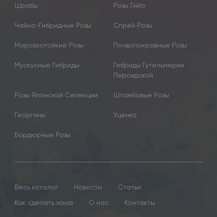
Шрабы
Розы Гийо
Чайно-Гибридные Розы
Спрей Розы
Морозостойкие Розы
Почвопокровные Розы
Мускусные Гибриды
Гибриды Гутельмерии
Персидской
Розы Японской Селекции
Штамбовые Розы
Георгины
Уценка
Бордюрные Розы
Весь каталог
Новости
Статьи
Как сделать заказ
О нас
Контакты