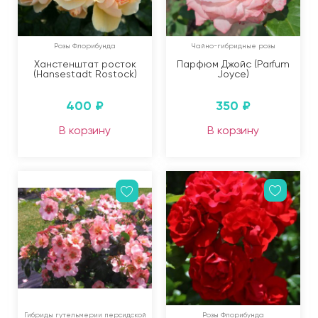
Розы Флорибунда
Чайно-гибридные розы
Ханстенштат росток
Парфюм Джойс (Parfum
(Hansestadt Rostock)
Joyce)
400
₽
350
₽
В корзину
В корзину
Гибриды гутельмерии персидской
Розы Флорибунда