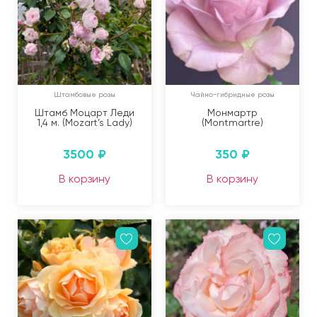
Штамбовые розы
Чайно-гибридные розы
Штамб Моцарт Леди
Монмартр
1,4 м. (Mozart’s Lady)
(Montmartre)
3500
₽
350
₽
В корзину
В корзину