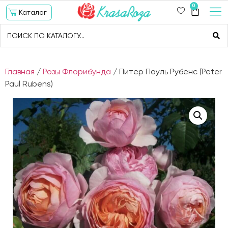
0
Каталог
Главная
/
Розы Флорибунда
/ Питер Пауль Рубенс (Peter
Paul Rubens)