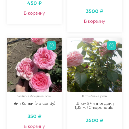
450
₽
3500
₽
В корзину
В корзину
Чайно-гибридные розы
Штамбовые розы
Вип Кенди (vip candy)
Штамб Чиппендеил
1,35 м. (Chippendale)
350
₽
3500
₽
В корзину