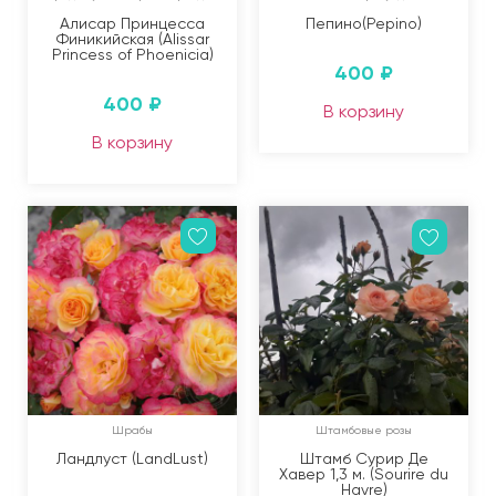
Алисар Принцесса
Пепино(Pepino)
Финикийская (Alissar
Princess of Phoenicia)
400
₽
400
₽
В корзину
В корзину
Шрабы
Штамбовые розы
Ландлуст (LandLust)
Штамб Сурир Де
Хавер 1,3 м. (Sourire du
Havre)