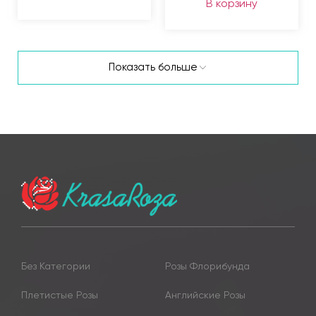
В корзину
Показать больше
Без Категории
Розы Флорибунда
Плетистые Розы
Английские Розы