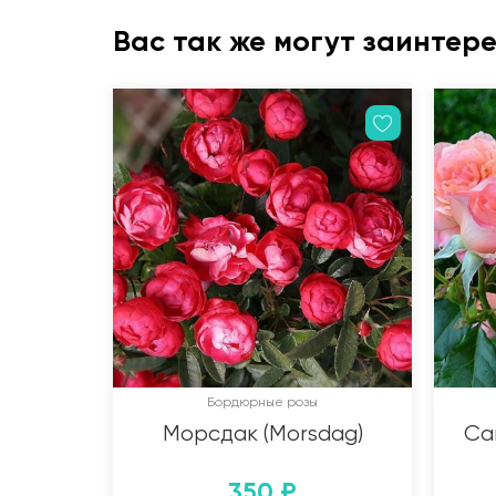
Вас так же могут заинтер
Бордюрные розы
Морсдак (Morsdag)
Са
350
₽