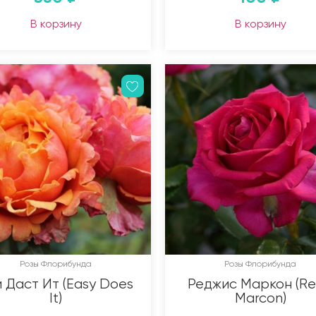
В корзину
В корзину
Розы Флорибунда
Розы Флорибунда
 Даст Ит (Easy Does
Реджис Маркон (Re
It)
Marcon)