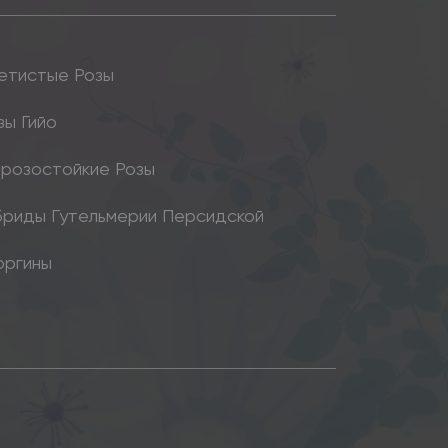
етистые Розы
зы Гийо
розостойкие Розы
бриды Гутельмерии Персидской
оргины