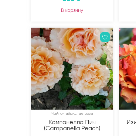
В корзину
Чайно-гибридные розы
Кампанелла Пич
Изи
(Campanella Peach)