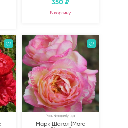
350
₽
В корзину
Розы Флорибунда
с
Марк Шагал (Marc