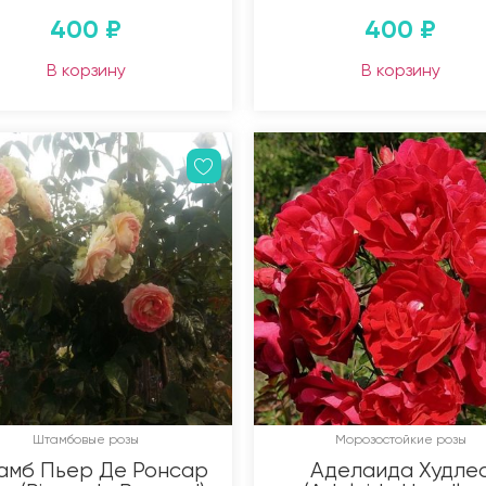
400
₽
400
₽
В корзину
В корзину
Штамбовые розы
Морозостойкие розы
амб Пьер Де Ронсар
Аделаида Худле