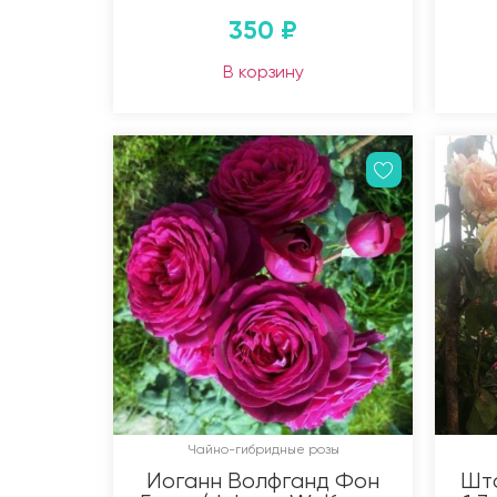
350
₽
В корзину
Чайно-гибридные розы
Иоганн Волфганд Фон
Шт