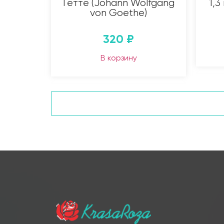
Гетте (Johann Wolfgang
1,3
von Goethe)
320
₽
В корзину