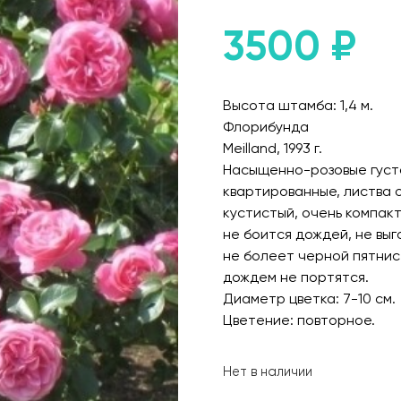
3500
₽
Высота штамба: 1,4 м.
Флорибунда
Meilland, 1993 г.
Насыщенно-розовые густо
квартированные, лиcтва о
кустистый, очень компак
не боится дождей, не вы
не болеет черной пятнис
дождем не портятся.
Диаметр цветка: 7-10 см.
Цветение: повторное.
Нет в наличии