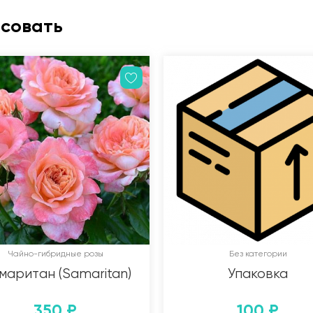
есовать
Чайно-гибридные розы
Без категории
маритан (Samaritan)
Упаковка
350
₽
100
₽