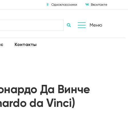
Одноклассники
Вконтакте
Меню
ас
Контакты
онардо Да Винче
nardo da Vinci)