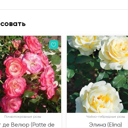
есовать
Почвопокровные розы
Чайно-гибридные розы
 де Велюр (Patte de
Элина (Elina)