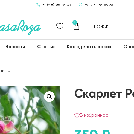
+7 (918) 185-65-36
+7 (918) 185-65-36
0
Новости
Статьи
Как сделать заказ
О н
елина
Скарлет Р
В избранное