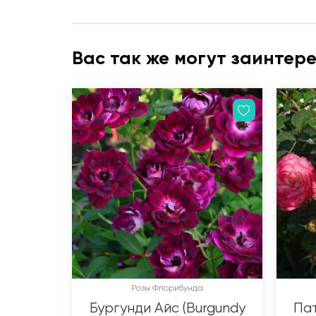
Вас так же могут заинтер
Розы Флорибунда
Бургунди Айс (Burgundy
Пат