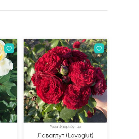
Розы Флорибунда
Лаваглут (Lavaglut)