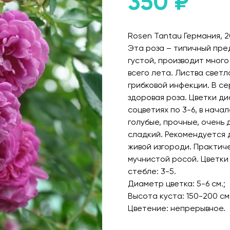
350
₽
Rosen Tantau Германия, 20
Эта роза – типичный пред
густой, производит много
всего лета. Листва свет
грибковой инфекции. В се
здоровая роза. Цветки ди
соцветиях по 3-6, в нача
голубые, прочные, очень
сладкий. Рекомендуется 
живой изгороди. Практич
мучнистой росой. Цветки 
стебле: 3-5.
Диаметр цветка: 5-6 см.;
Высота куста: 150-200 см.
Цветение: непрерывное.