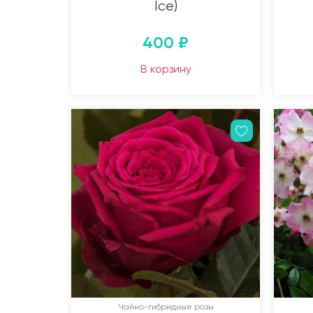
Ice)
400
₽
В корзину
Чайно-гибридные розы