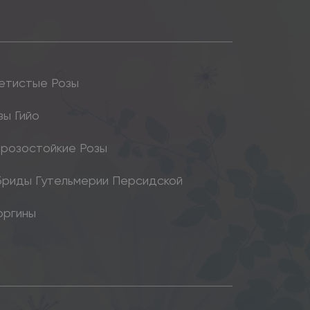
етистые Розы
зы Гийо
розостойкие Розы
бриды Гутельмерии Персидской
оргины