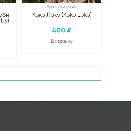
Розы Флорибунда
рби
Коко Локо (Koko Loko)
rby)
400
₽
В корзину