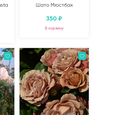
usta
Шато Мюстбах
350
₽
В корзину