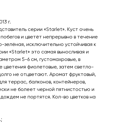
13 г.
ставитель серии «Starlet». Куст очень
 побегов и цветёт непрерывно в течение
ло-зелёная, исключительно устойчивая к
рии «Starlet» это самая выносливая и
аметром 5-6 см, густомахровые, в
ле цветения фиолетовые, затем светло-
 долго не отцветают. Аромат фруктовый,
для террас, балконов, контейнеров,
ески не болеет черной пятнистостью и
дождем не портятся. Кол-во цветков на
;