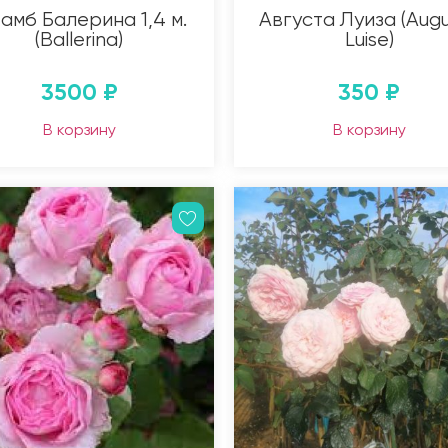
амб Балерина 1,4 м.
Августа Луиза (Aug
(Ballerina)
Luise)
3500
₽
350
₽
В корзину
В корзину