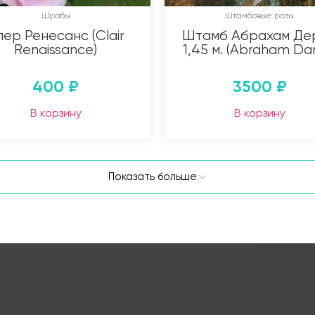
Шрабы
Штамбовые розы
лер Ренесанс (Clair
Штамб Абрахам Де
Renaissance)
1,45 м. (Abraham Da
400
₽
3500
₽
В корзину
В корзину
Показать больше