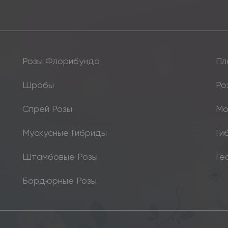
Розы Флорибунда
Пл
Шрабы
Ро
Спрей Розы
Мо
Мускусные Гибриды
Ги
Штамбовые Розы
Ге
Бордюрные Розы