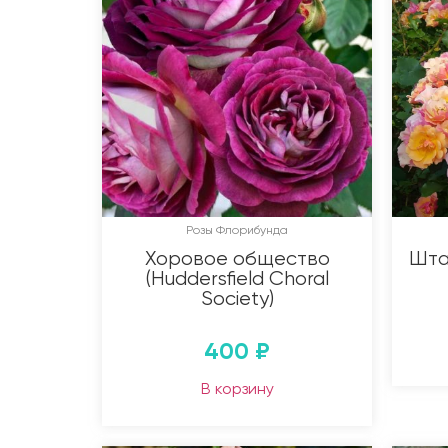
Розы Флорибунда
Хоровое общество
Штам
(Huddersfield Choral
Society)
400
₽
В корзину