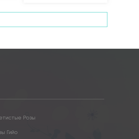
етистые Розы
зы Гийо