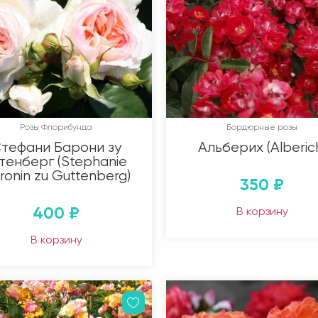
Розы Флорибунда
Бордюрные розы
тефани Барони зу
Альберих (Alberic
тенберг (Stephanie
ronin zu Guttenberg)
350
₽
400
₽
В корзину
В корзину