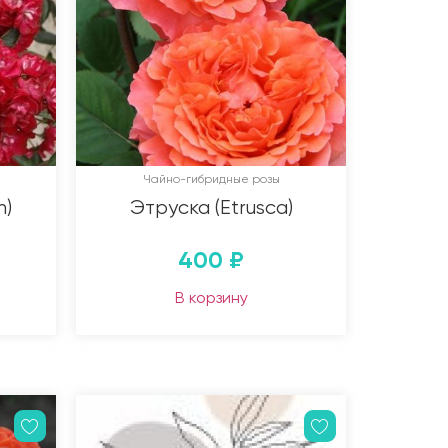
Чайно-гибридные розы
h)
Этруска (Etrusca)
400
₽
В корзину