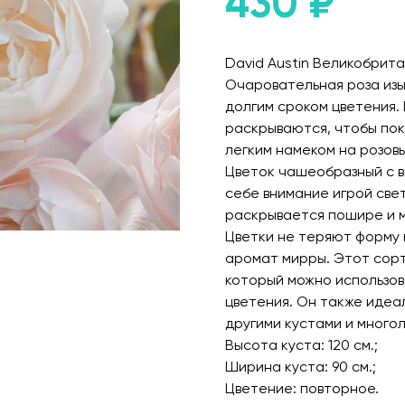
430
₽
David Austin Великобритан
Очаровательная роза из
долгим сроком цветения.
раскрываются, чтобы пок
легким намеком на розов
Цветок чашеобразный с 
себе внимание игрой све
раскрывается пошире и м
Цветки не теряют форму 
аромат мирры. Этот сорт
который можно использова
цветения. Он также идеа
другими кустами и много
Высота куста: 120 см.;
Ширина куста: 90 см.;
Цветение: повторное.