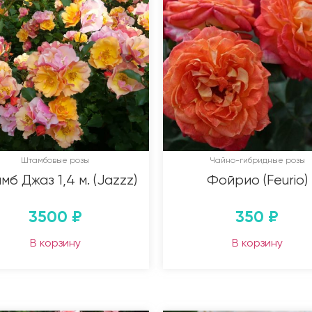
Штамбовые розы
Чайно-гибридные розы
б Джаз 1,4 м. (Jazzz)
Фойрио (Feurio)
3500
₽
350
₽
В корзину
В корзину