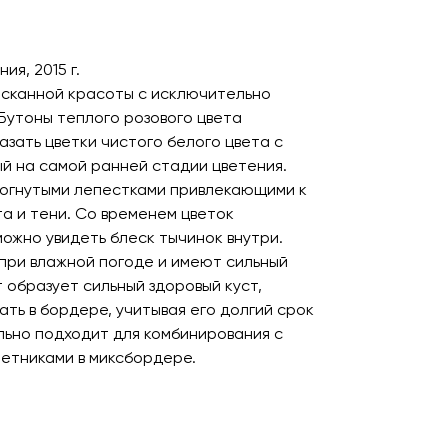
ия, 2015 г.
ысканной красоты с исключительно
 Бутоны теплого розового цвета
азать цветки чистого белого цвета с
ый на самой ранней стадии цветения.
вогнутыми лепестками привлекающими к
та и тени. Со временем цветок
ожно увидеть блеск тычинок внутри.
при влажной погоде и имеют сильный
 образует сильный здоровый куст,
ть в бордере, учитывая его долгий срок
льно подходит для комбинирования с
летниками в миксбордере.