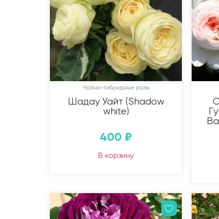
Чайно-гибридные розы
Шадау Уайт (Shadow
С
white)
Гу
Ba
400
₽
В корзину