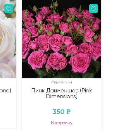
Спрей розы
ona)
Пинк Дайменшес (Pink
Dimensions)
350
₽
В корзину