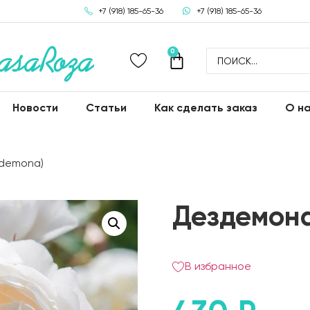
+7 (918) 185-65-36
+7 (918) 185-65-36
0
Новости
Статьи
Как сделать заказ
О н
demona)
Дездемона
В избранное