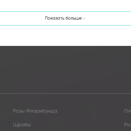
Показать больше
Розы Флорибунда
Пл
Шрабы
Ро