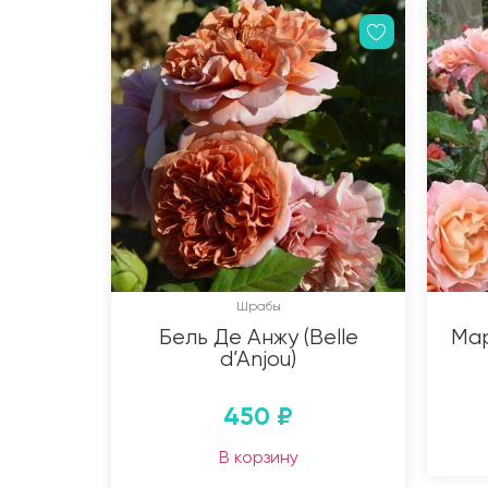
Шрабы
Бель Де Анжу (Belle
Мар
d’Anjou)
450
₽
В корзину