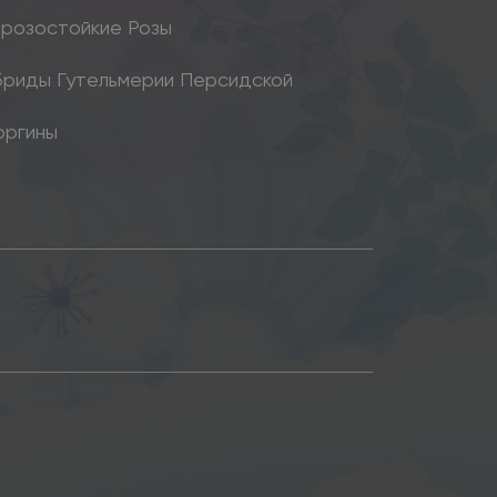
розостойкие Розы
бриды Гутельмерии Персидской
оргины