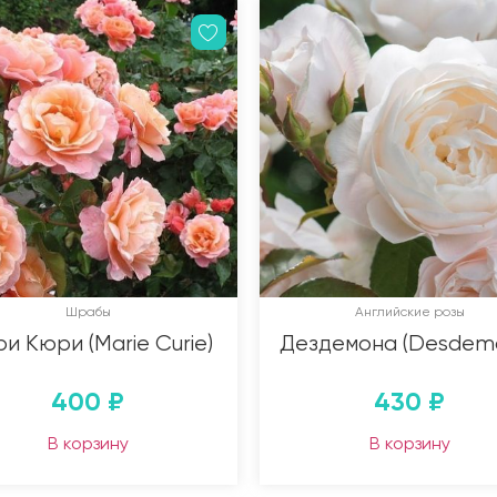
Шрабы
Английские розы
и Кюри (Marie Curie)
Дездемона (Desdem
400
₽
430
₽
В корзину
В корзину