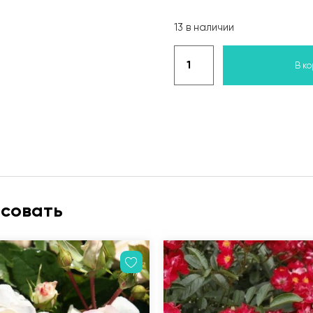
13 в наличии
В к
есовать