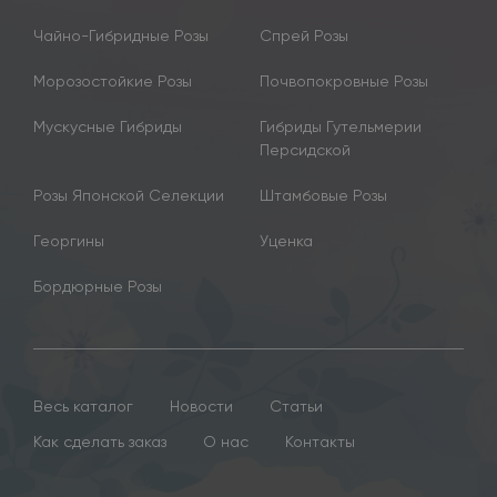
Чайно-Гибридные Розы
Спрей Розы
Морозостойкие Розы
Почвопокровные Розы
Мускусные Гибриды
Гибриды Гутельмерии
Персидской
Розы Японской Селекции
Штамбовые Розы
Георгины
Уценка
Бордюрные Розы
Весь каталог
Новости
Статьи
Как сделать заказ
О нас
Контакты