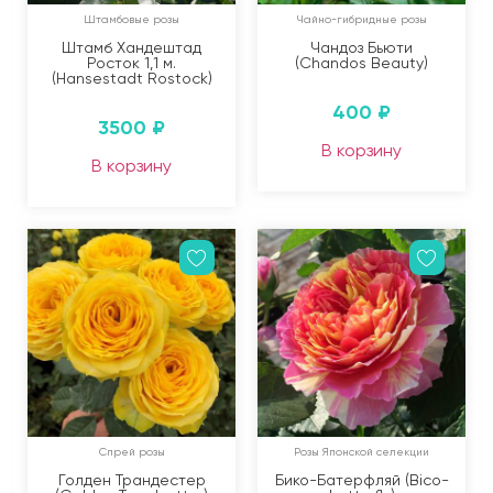
Штамбовые розы
Чайно-гибридные розы
Штамб Хандештад
Чандоз Бьюти
Росток 1,1 м.
(Chandos Beauty)
(Hansestadt Rostock)
400
₽
3500
₽
В корзину
В корзину
Спрей розы
Розы Японской селекции
Голден Трандестер
Бико-Батерфляй (Bico-