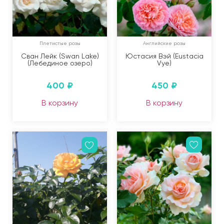
Плетистые розы
Английские розы
Сван Лейк (Swan Lake)
Юстасия Вэй (Eustacia
(Лебединое озеро)
Vye)
400
₽
450
₽
В корзину
В корзину