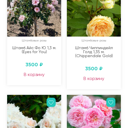
Штамбовые розы
Штамбовые розы
Штамб Айс Фо Ю 1,3 м.
Штамб Чиппиндейл
(Eyes for You)
Голд 1,35 м.
(Chippendale Gold)
3500
₽
3500
₽
В корзину
В корзину