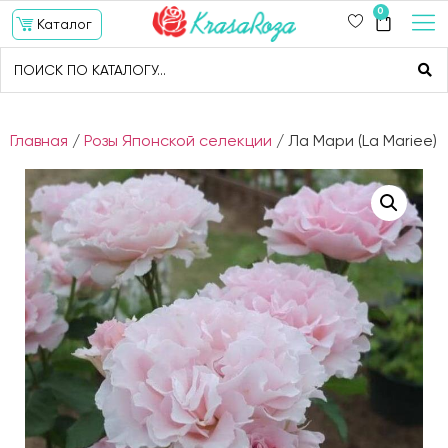
0
Каталог
Главная
/
Розы Японской селекции
/ Ла Мари (La Mariee)