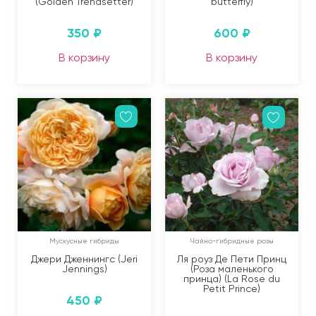
(Golden Trendsetter)
butterfly)
350
₽
600
₽
В корзину
В корзину
Мускусные гибриды
Чайно-гибридные розы
Джери Дженнингс (Jeri
Ля роуз Де Пети Принц
Jennings)
(Роза маленького
принца) (La Rose du
Petit Prince)
450
₽