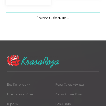
Показать больше
Без Категории
Розы Флорибунда
Плетистые Розы
Английские Розы
Шрабы
Розы Гийо