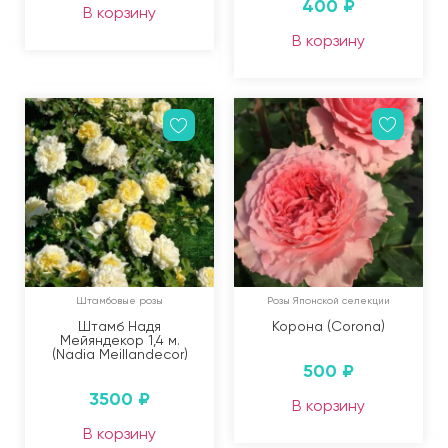
400
₽
В корзину
В корзину
Штамбовые розы
Розы Японской селекции
Штамб Надя
Корона (Corona)
Мейяндекор 1,4 м.
(Nadia Meillandecor)
500
₽
3500
₽
В корзину
В корзину