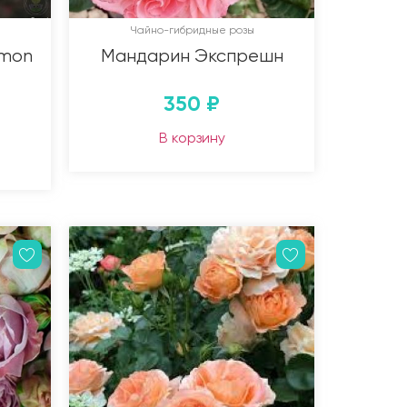
Чайно-гибридные розы
emon
Мандарин Экспрешн
350
₽
В корзину