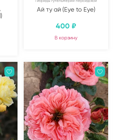
Гибриды гутельмерии персидской
ь
Ай ту ай (Eye to Eye)
)
400
₽
В корзину