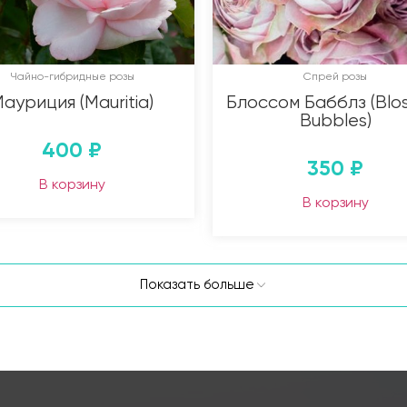
Чайно-гибридные розы
Спрей розы
ауриция (Mauritia)
Блоссом Бабблз (Blo
Bubbles)
400
₽
350
₽
В корзину
В корзину
Показать больше