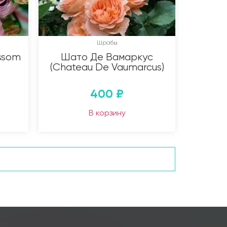
Шрабы
ssom
Шато Де Вамаркус
(Chateau De Vaumarcus)
400
₽
В корзину