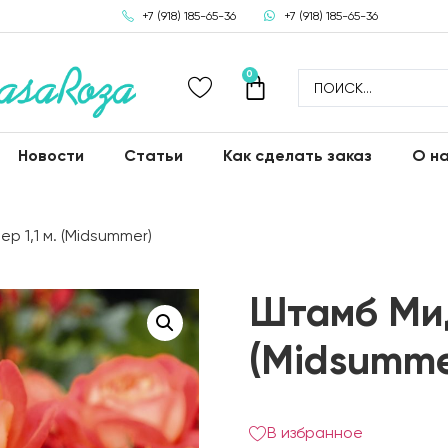
+7 (918) 185-65-36
+7 (918) 185-65-36
0
Новости
Статьи
Как сделать заказ
О н
 1,1 м. (Midsummer)
Штамб Мид
(Midsumme
В избранное