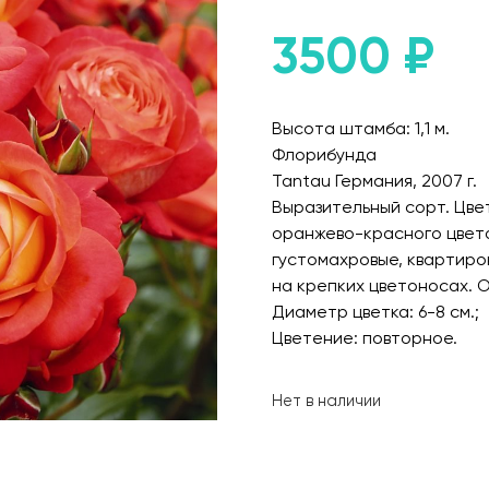
3500
₽
Высота штамба: 1,1 м.
Флорибунда
Tantau Германия, 2007 г.
Выразительный сорт. Цве
оранжево-красного цвета
густомахровые, квартиро
на крепких цветоносах. О
Диаметр цветка: 6-8 см.;
Цветение: повторное.
Нет в наличии