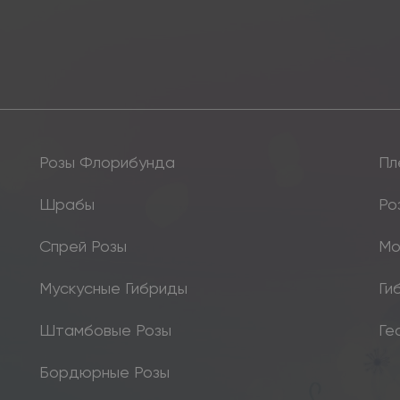
Розы Флорибунда
Пл
Шрабы
Ро
Спрей Розы
Мо
Мускусные Гибриды
Ги
Штамбовые Розы
Ге
Бордюрные Розы