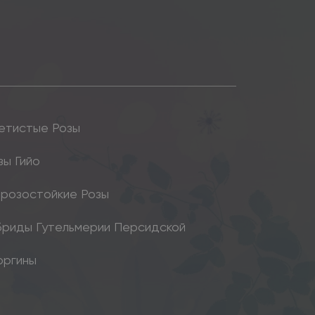
етистые Розы
зы Гийо
розостойкие Розы
бриды Гутельмерии Персидской
оргины