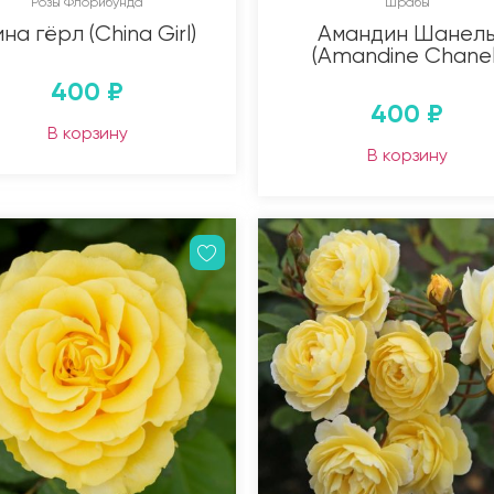
Розы Флорибунда
Шрабы
на гёрл (China Girl)
Амандин Шанел
(Amandine Chanel
400
₽
400
₽
В корзину
В корзину