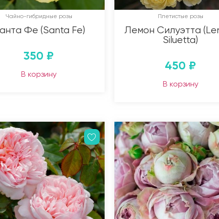
Чайно-гибридные розы
Плетистые розы
анта Фе (Santa Fe)
Лемон Силуэтта (L
Siluetta)
350
₽
450
₽
В корзину
В корзину