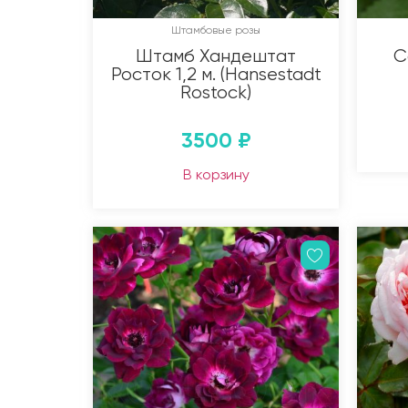
Штамбовые розы
Штамб Хандештат
С
Росток 1,2 м. (Hansestadt
Rostock)
3500
₽
В корзину