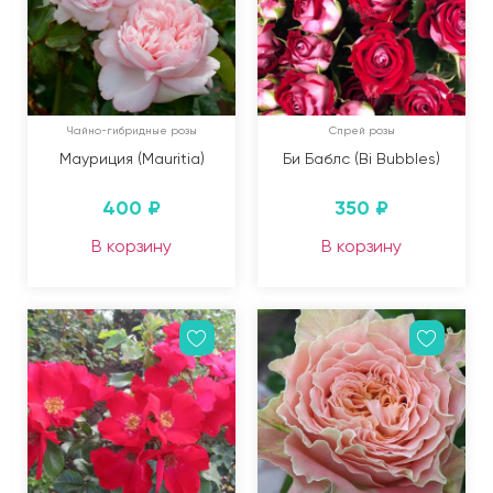
Чайно-гибридные розы
Спрей розы
Мауриция (Mauritia)
Би Баблс (Bi Bubbles)
400
₽
350
₽
В корзину
В корзину