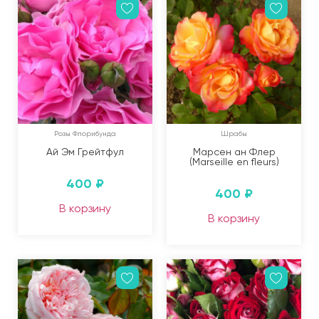
Розы Флорибунда
Шрабы
Ай Эм Грейтфул
Марсен ан Флер
(Marseille en fleurs)
400
₽
400
₽
В корзину
В корзину