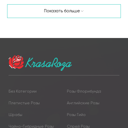
Показать больше
Без Категории
Розы Флорибунда
Плетистые Розы
Английские Розы
Шрабы
Розы Гийо
Чайно-Гибридные Розы
Спрей Розы