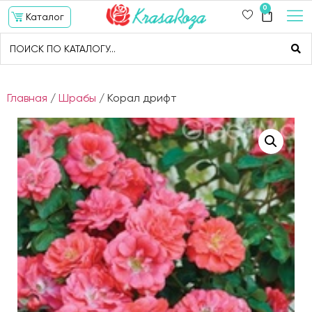
0
Каталог
Главная
/
Шрабы
/ Корал дрифт