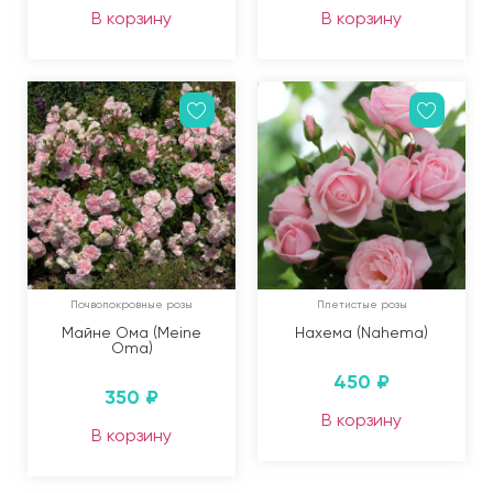
В корзину
В корзину
Почвопокровные розы
Плетистые розы
Майне Ома (Meine
Нахема (Nahema)
Oma)
450
₽
350
₽
В корзину
В корзину