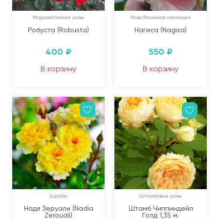
Морозостойкие розы
Розы Японской селекции
Робуста (Robusta)
Нагиса (Nagisa)
400
₽
550
₽
В корзину
В корзину
Шрабы
Штамбовые розы
Надя Зеруали (Nadia
Штамб Чиппиндейл
Zerouali)
Голд 1,35 м.