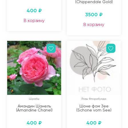
(Chippendale Gold)
400
₽
3500
₽
В корзину
В корзину
Шрабы
Розы Флорибунда
Амандин Шанель
Шоне фом Зее
(Amandine Chanel)
(Schone vom See)
400
₽
400
₽