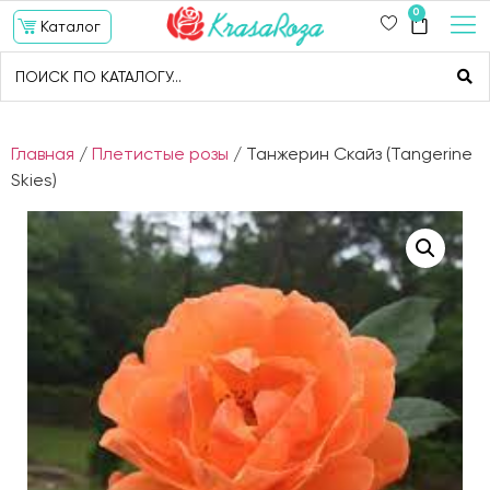
0
Каталог
Главная
/
Плетистые розы
/ Танжерин Скайз (Tangerine
Skies)