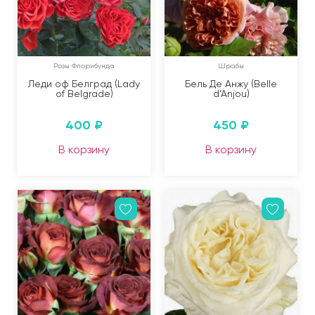
Розы Флорибунда
Шрабы
Леди оф Белград (Lady
Бель Де Анжу (Belle
of Belgrade)
d’Anjou)
400
₽
450
₽
В корзину
В корзину