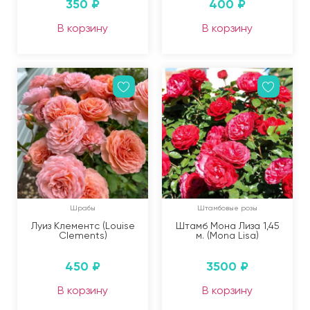
350
₽
400
₽
В корзину
В корзину
Шрабы
Штамбовые розы
Луиз Клементс (Louise
Штамб Мона Лиза 1,45
Clements)
м. (Mona Lisa)
450
₽
3500
₽
В корзину
В корзину