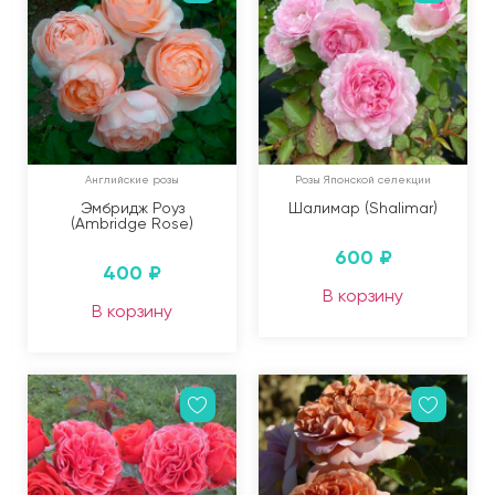
Английские розы
Розы Японской селекции
Эмбридж Роуз
Шалимар (Shalimar)
(Ambridge Rose)
600
₽
400
₽
В корзину
В корзину