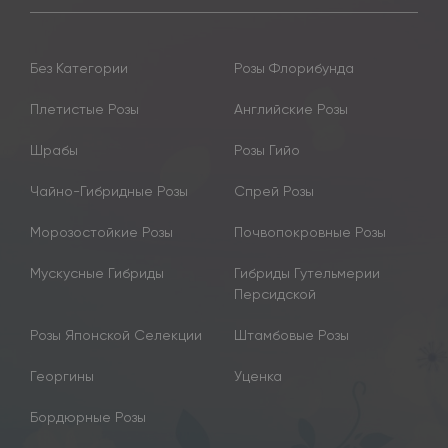
Без Категории
Розы Флорибунда
Плетистые Розы
Английские Розы
Шрабы
Розы Гийо
Чайно-Гибридные Розы
Спрей Розы
Морозостойкие Розы
Почвопокровные Розы
Мускусные Гибриды
Гибриды Гутельмерии
Персидской
Розы Японской Селекции
Штамбовые Розы
Георгины
Уценка
Бордюрные Розы