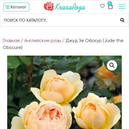
0
Каталог
Главная
/
Английские розы
/ Джуд Зе Обскур (Jude the
Obscure)