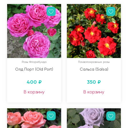
Розы Флорибунда
Почвопокровные розы
Олд Порт (Old Port)
Сальса (Salsa)
400
₽
350
₽
В корзину
В корзину