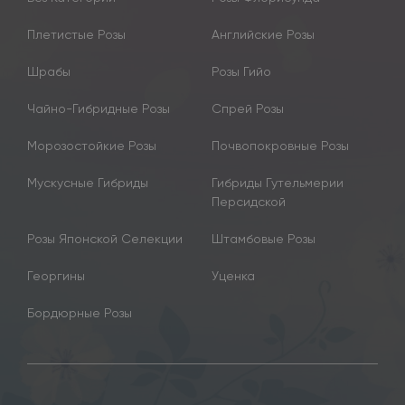
Плетистые Розы
Английские Розы
Шрабы
Розы Гийо
Чайно-Гибридные Розы
Спрей Розы
Морозостойкие Розы
Почвопокровные Розы
Мускусные Гибриды
Гибриды Гутельмерии
Персидской
Розы Японской Селекции
Штамбовые Розы
Георгины
Уценка
Бордюрные Розы