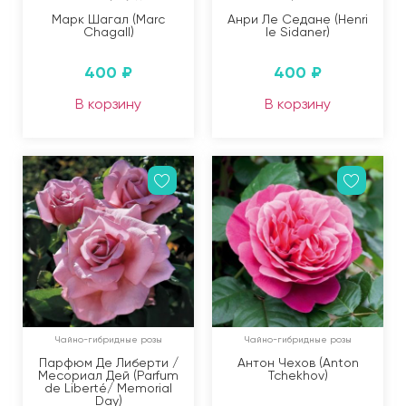
Марк Шагал (Marc
Анри Ле Седане (Henri
Chagall)
le Sidaner)
400
₽
400
₽
В корзину
В корзину
Чайно-гибридные розы
Чайно-гибридные розы
Парфюм Де Либерти /
Антон Чехов (Anton
Месориал Дей (Parfum
Tchekhov)
de Liberté/ Memorial
Day)