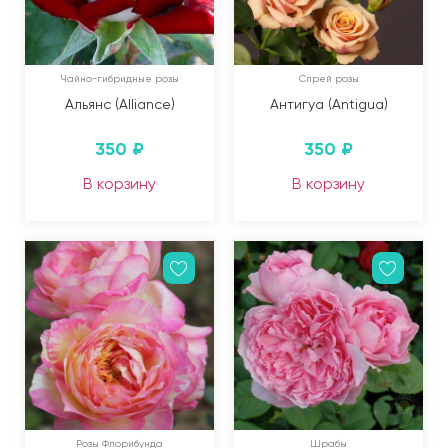
Чайно-гибридные розы
Спрей розы
Альянс (Alliance)
Антигуа (Antigua)
350
₽
350
₽
В корзину
В корзину
Розы Флорибунда
Шрабы