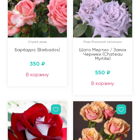
Спрей розы
Розы Японской селекции
Барбадос (Barbados)
Шато Мертио / Замок
Черники (Chateau
Myrtille)
350
₽
550
₽
В корзину
В корзину